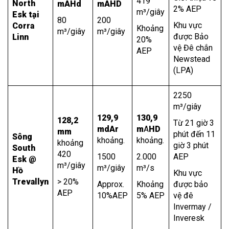
419
North
mAHd
mAHD
2% AEP
m³/giây
Esk tại
80
200
Khu vực
Corra
Khoảng
m³/giây
m³/giây
được Bảo
Linn
20%
vệ Đê chắn
AEP
Newstead
(LPA)
2250
m³/giây
129,9
130,9
128,2
Từ 21 giờ 3
mdAr
m
A
HD
mm
phút đến 11
Sông
khoảng.
khoảng.
khoảng
giờ 3 phút
South
420
1500
2.000
AEP
Esk @
m³/giây
m³/giây
m³/s
Hồ
Khu vực
Trevallyn
> 20%
Approx.
Khoảng
được bảo
AEP
10%AEP
5% AEP
vệ đê
Invermay /
Inveresk