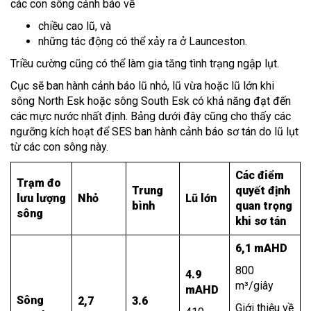
các con sông cảnh báo về
chiều cao lũ, và
những tác động có thể xảy ra ở Launceston.
Triều cường cũng có thể làm gia tăng tình trạng ngập lụt.
Cục sẽ ban hành cảnh báo lũ nhỏ, lũ vừa hoặc lũ lớn khi
sông North Esk hoặc sông South Esk có khả năng đạt đến
các mực nước nhất định. Bảng dưới đây cũng cho thấy các
ngưỡng kích hoạt để SES ban hành cảnh báo sơ tán do lũ lụt
từ các con sông này.
Các điểm
Trạm đo
Trung
quyết định
lưu lượng
Nhỏ
Lũ lớn
bình
quan trọng
sông
khi sơ tán
6,1 mAHD
800
4.9
m³/giây
mAHD
Sông
2,7
3.6
Giới thiệu về