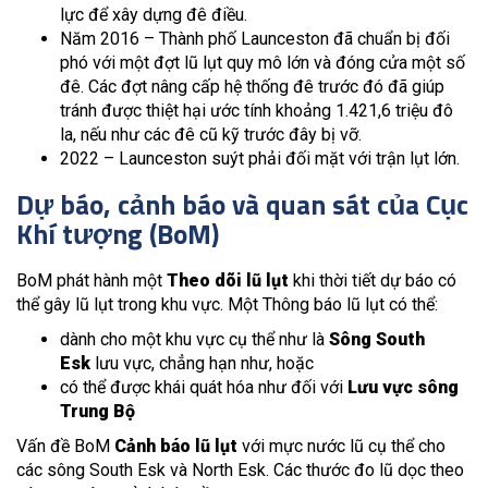
lực để xây dựng đê điều.
Năm 2016 – Thành phố Launceston đã chuẩn bị đối
phó với một đợt lũ lụt quy mô lớn và đóng cửa một số
đê. Các đợt nâng cấp hệ thống đê trước đó đã giúp
tránh được thiệt hại ước tính khoảng 1.421,6 triệu đô
la, nếu như các đê cũ kỹ trước đây bị vỡ.
2022 – Launceston suýt phải đối mặt với trận lụt lớn.
Dự báo, cảnh báo và quan sát của Cục
Khí tượng (BoM)
BoM phát hành một
Theo dõi lũ lụt
khi thời tiết dự báo có
thể gây lũ lụt trong khu vực. Một Thông báo lũ lụt có thể:
dành cho một khu vực cụ thể như là
Sông South
Esk
lưu vực, chẳng hạn như, hoặc
có thể được khái quát hóa như đối với
Lưu vực sông
Trung Bộ
Vấn đề BoM
Cảnh báo lũ lụt
với mực nước lũ cụ thể cho
các sông South Esk và North Esk. Các thước đo lũ dọc theo