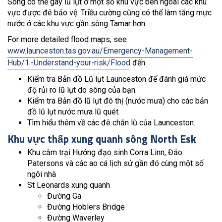
Sông có thể gây lũ lụt ở một số khu vực bên ngoài các khu
vực được đê bảo vệ. Triều cường cũng có thể làm tăng mực
nước ở các khu vực gần sông Tamar hơn.
For more detailed flood maps, see
www.launceston.tas.gov.au/Emergency-Management-
Hub/1.-Understand-your-risk/Flood
đến
Kiểm tra Bản đồ Lũ lụt Launceston để đánh giá mức
độ rủi ro lũ lụt do sông của bạn.
Kiểm tra Bản đồ lũ lụt đô thị (nước mưa) cho các bản
đồ lũ lụt nước mưa lũ quét.
Tìm hiểu thêm về các đê chắn lũ của Launceston.
Khu vực thấp xung quanh sông North Esk
Khu cắm trại Hướng đạo sinh Corra Linn, Đảo
Patersons và các ao cá lịch sử gần đó cùng một số
ngôi nhà
St Leonards xung quanh
Đường Ga
Đường Hoblers Bridge
Đường Waverley