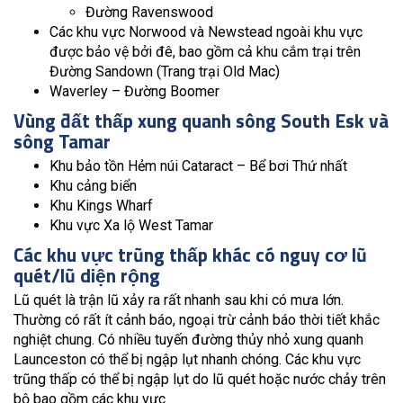
Đường Ravenswood
Các khu vực Norwood và Newstead ngoài khu vực
được bảo vệ bởi đê, bao gồm cả khu cắm trại trên
Đường Sandown (Trang trại Old Mac)
Waverley – Đường Boomer
Vùng đất thấp xung quanh sông South Esk và
sông Tamar
Khu bảo tồn Hẻm núi Cataract – Bể bơi Thứ nhất
Khu cảng biển
Khu Kings Wharf
Khu vực Xa lộ West Tamar
Các khu vực trũng thấp khác có nguy cơ lũ
quét/lũ di‌ện rộng
Lũ quét là trận lũ xảy ra rất nhanh sau khi có mưa lớn.
Thường có rất ít cảnh báo, ngoại trừ cảnh báo thời tiết khắc
nghiệt chung. Có nhiều tuyến đường thủy nhỏ xung quanh
Launceston có thể bị ngập lụt nhanh chóng. Các khu vực
trũng thấp có thể bị ngập lụt do lũ quét hoặc nước chảy trên
bộ bao gồm các khu vực