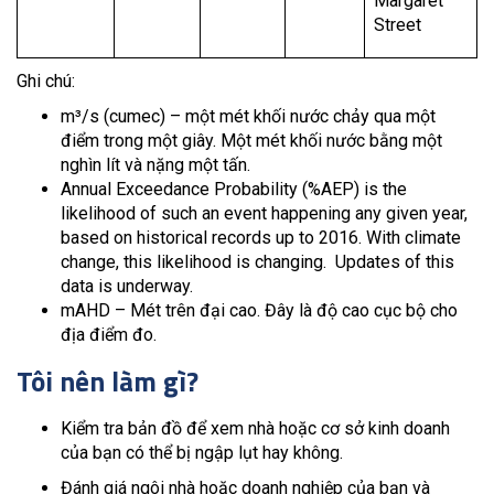
Margaret
Street
Ghi chú:
m³/s (cumec) – một mét khối nước chảy qua một
điểm trong một giây. Một mét khối nước bằng một
nghìn lít và nặng một tấn.
Annual Exceedance Probability (%AEP) is the
likelihood of such an event happening any given year,
based on historical records up to 2016. With climate
change, this likelihood is changing. Updates of this
data is underway.
mAHD – Mét trên đại cao. Đây là độ cao cục bộ cho
địa điểm đo.
Tôi nên làm gì?
Kiểm tra bản đồ để xem nhà hoặc cơ sở kinh doanh
của bạn có thể bị ngập lụt hay không.
Đánh giá ngôi nhà hoặc doanh nghiệp của bạn và