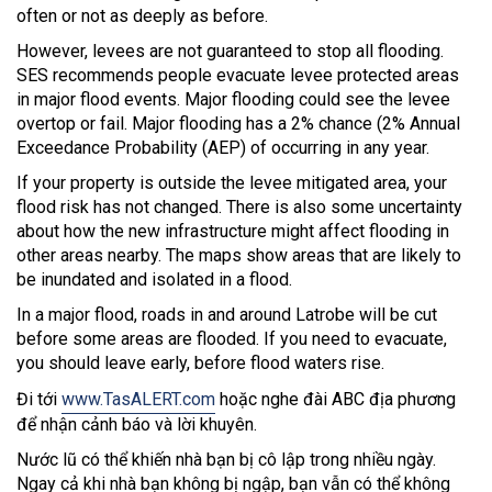
often or not as deeply as before.
However, levees are not guaranteed to stop all flooding.
SES recommends people evacuate levee protected areas
in major flood events. Major flooding could see the levee
overtop or fail. Major flooding has a 2% chance (2% Annual
Exceedance Probability (AEP) of occurring in any year.
If your property is outside the levee mitigated area, your
flood risk has not changed. There is also some uncertainty
about how the new infrastructure might affect flooding in
other areas nearby. The maps show areas that are likely to
be inundated and isolated in a flood.
In a major flood, roads in and around Latrobe will be cut
before some areas are flooded. If you need to evacuate,
you should leave early, before flood waters rise.
Đi tới
www.TasALERT.com
hoặc nghe đài ABC địa phương
để nhận cảnh báo và lời khuyên.
Nước lũ có thể khiến nhà bạn bị cô lập trong nhiều ngày.
Ngay cả khi nhà bạn không bị ngập, bạn vẫn có thể không