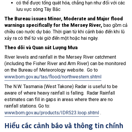
có thể được tổng quát hóa, chẳng hạn như đối với các
lưu vực sông Tây Bắc
The Bureau issues Minor, Moderate and Major flood
warnings specifically for the Mersey River,
bao gồm cả
chiều cao nước dự báo. Thời gian từ khi cảnh báo đến khi lũ
xảy ra có thể từ vài giờ đến một hoặc hai ngày.
Theo dõi và Quan sát Lượng Mưa
River levels and rainfall in the Mersey River catchment
(including the Fisher River and Arm River) can be monitored
on the Bureau of Meteorology website. Go to
www.bom.gov.au/tas/flood/northwestern.shtml
The N.W. Tasmania (West Takone) Radar is useful to be
aware of where heavy rainfall is falling. Radar Rainfall
estimates can fill in gaps in areas where there are no
rainfall stations. Go to:
www.bom.gov.au/products/IDR523.loop.shtml
.
Hiểu các cảnh báo và thông tin chính