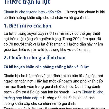
Trước trận lũ lụt
Chuẩn bị cho trường hợp khẩn cấp
– Hướng dẫn chuẩn bị khi
có tình huống khẩn cấp cho cá nhân và hộ gia đình.
1. Biết rủi ro của bạn
Lũ lụt thường xuyên xảy ra ở Tasmania và có thể gây thiệt
hại trên diện rộng và nghiêm trọng. Trong 200 năm qua, đã
có 78 người chết vì lũ lụt ở Tasmania. Hướng dẫn này nhằm
giúp bạn hiểu rõ rủi ro lũ lụt trong khu vực của mình.
2. Chuẩn bị cho gia đình bạn
Có kế hoạch khẩn cấp phòng chống bão và lũ lụt
Chuẩn bị cho bản thân và gia đình khi có bão lũ sẽ giúp mọi
người an toàn hơn. Hãy lập một kế hoạch ứng phó khẩn cấp
mà mọi thành viên trong gia đình đều hiểu. Có những danh
sách kiểm tra để giúp bạn lên kế hoạch – xem
Chuẩn bị cho
trường hợp khẩn cấp
– Hướng dẫn chuẩn bị khi có tình
huống khẩn cấp cho cá nhân và hộ gia đình.
Thường xuyên kiểm tra kế hoạch của bạn và mọi người trong