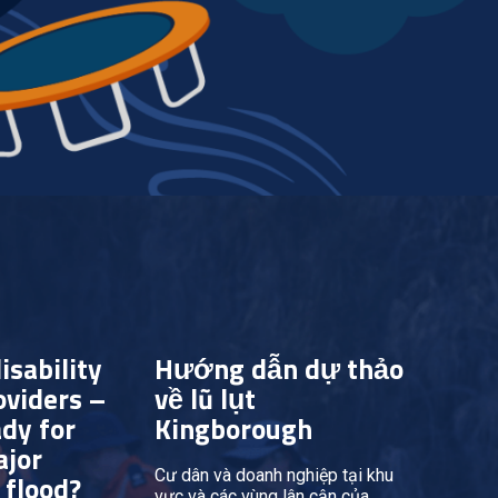
isability
Hướng dẫn dự thảo
oviders –
về lũ lụt
dy for
Kingborough
ajor
Cư dân và doanh nghiệp tại khu
 flood?
vực và các vùng lân cận của