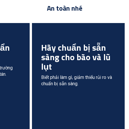
An toàn nhé
hẩn
Hãy chuẩn bị sẵn
sàng cho bão và lũ
lụt
 trường
tán.
Biết phải làm gì, giảm thiểu rủi ro và
chuẩn bị sẵn sàng.