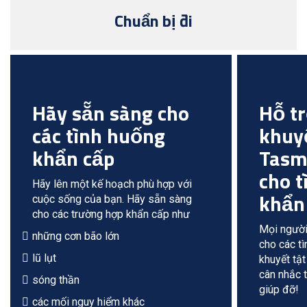
Chuẩn bị đi
Hãy sẵn sàng cho
Hỗ t
các tình huống
khuyế
khẩn cấp
Tasm
cho 
Hãy lên một kế hoạch phù hợp với
khẩn
cuộc sống của bạn. Hãy sẵn sàng
cho các trường hợp khẩn cấp như
Mọi người
những cơn bão lớn
cho các t
lũ lụt
khuyết tật
cân nhắc 
sóng thần
giúp đỡ!
các mối nguy hiểm khác