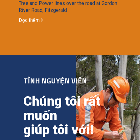
Tree and Power lines over the road at Gordon
River Road, Fitzgerald
Đọc thêm
TÌNH NGUYỆN VIÊN
Chúng tôi rất
muốn
giúp tôi với!