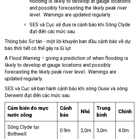
flooding is likely to develop at gauge locations
and possibly forecasting the likely peak river
level. Warnings are updated regularly.
SES và Cục sẽ đưa ra cảnh báo khi Sông Clyde
đạt đến các mức sau.
Thông báo Sơ tán - một lời khuyên ban đầu cảnh báo về dự
báo thời tiết có thể gây ra lũ lụt
A Flood Warning – giving a prediction of when flooding is
likely to develop at gauge locations and possibly
forecasting the likely peak river level. Warnings are
updated regularly.
SES và Cục sẽ ban hành cảnh báo khi sông Ouse và sông
Derwent đạt đến các mức sau.
Cảm biến đo mực
Cảnh
Trung
Nhỏ
Chính
nước sông
báo
bình
Sông Clyde tại
0.9m
2,0m
3,0m
4.0m
Bothwell