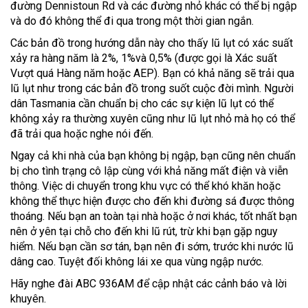
đường Dennistoun Rd và các đường nhỏ khác có thể bị ngập
và do đó không thể đi qua trong một thời gian ngắn.
Các bản đồ trong hướng dẫn này cho thấy lũ lụt có xác suất
xảy ra hàng năm là 2%, 1%và 0,5% (được gọi là Xác suất
Vượt quá Hàng năm hoặc AEP). Bạn có khả năng sẽ trải qua
lũ lụt như trong các bản đồ trong suốt cuộc đời mình. Người
dân Tasmania cần chuẩn bị cho các sự kiện lũ lụt có thể
không xảy ra thường xuyên cũng như lũ lụt nhỏ mà họ có thể
đã trải qua hoặc nghe nói đến.
Ngay cả khi nhà của bạn không bị ngập, bạn cũng nên chuẩn
bị cho tình trạng cô lập cùng với khả năng mất điện và viễn
thông. Việc di chuyển trong khu vực có thể khó khăn hoặc
không thể thực hiện được cho đến khi đường sá được thông
thoáng. Nếu bạn an toàn tại nhà hoặc ở nơi khác, tốt nhất bạn
nên ở yên tại chỗ cho đến khi lũ rút, trừ khi bạn gặp nguy
hiểm. Nếu bạn cần sơ tán, bạn nên đi sớm, trước khi nước lũ
dâng cao. Tuyệt đối không lái xe qua vùng ngập nước.
Hãy nghe đài ABC 936AM để cập nhật các cảnh báo và lời
khuyên.