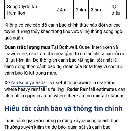
Sông Clyde tại
4,5
2.4m
2.4m
3.5m
Hamilton
triệu
Không có các cấp độ cảnh báo chính thức nào đối với các
tuyến đường thủy khác trong khu vực vì hệ thống sông ngòi
quá ngắn.
Quan trắc lượng mưa
Tại Bothwell, Ouse, Interlaken và
Liaweenee, các trạm đo mưa gần đó có thể chỉ ra các rủi ro
lũ lụt tiềm ẩn. Do thời gian cảnh báo rất ngắn, tốt nhất là
hành động theo cảnh báo dự đoán của BoM thay vì chờ đợi
cảnh báo lũ lụt trong mưa.
Xe
Núi Koonya Radar
is useful to be aware in real-time
where heavy rainfall is falling. Radar Rainfall estimates can
also fill in gaps in areas where there are no rainfall stations.
Hiểu các cảnh báo và thông tin chính
Luôn cảnh giác với những gì đang xảy ra xung quanh bạn.
Thường xuyên kiểm tra dự báo, quan sát và cảnh báo.