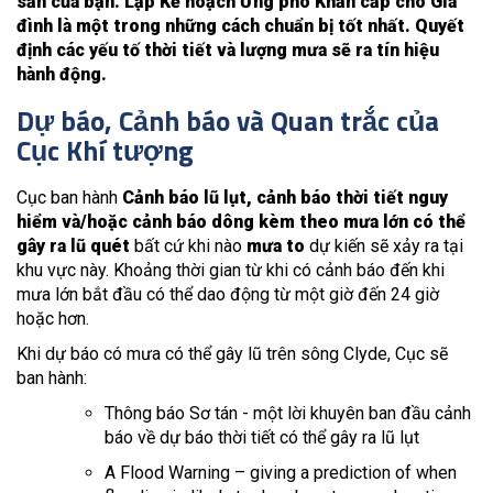
sản của bạn. Lập Kế hoạch Ứng phó Khẩn cấp cho Gia
đình là một trong những cách chuẩn bị tốt nhất. Quyết
định các yếu tố thời tiết và lượng mưa sẽ ra tín hiệu
hành động.
Dự báo, Cảnh báo và Quan trắc của
Cục Khí tượng
Cục ban hành
Cảnh báo lũ lụt, cảnh báo thời tiết nguy
hiểm và/hoặc cảnh báo dông kèm theo mưa lớn có thể
gây ra lũ quét
bất cứ khi nào
mưa to
dự kiến sẽ xảy ra tại
khu vực này. Khoảng thời gian từ khi có cảnh báo đến khi
mưa lớn bắt đầu có thể dao động từ một giờ đến 24 giờ
hoặc hơn.
Khi dự báo có mưa có thể gây lũ trên sông Clyde, Cục sẽ
ban hành:
Thông báo Sơ tán - một lời khuyên ban đầu cảnh
báo về dự báo thời tiết có thể gây ra lũ lụt
A Flood Warning – giving a prediction of when