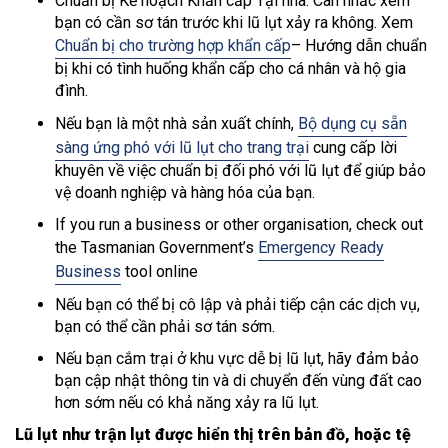
Chuẩn bị Kế hoạch Khẩn cấp Tại nhà. Cân nhắc xem
bạn có cần sơ tán trước khi lũ lụt xảy ra không. Xem
Chuẩn bị cho trường hợp khẩn cấp
– Hướng dẫn chuẩn
bị khi có tình huống khẩn cấp cho cá nhân và hộ gia
đình.
Nếu bạn là một nhà sản xuất chính,
Bộ dụng cụ sẵn
sàng ứng phó với lũ lụt cho trang trại
cung cấp lời
khuyên về việc chuẩn bị đối phó với lũ lụt để giúp bảo
vệ doanh nghiệp và hàng hóa của bạn.
If you run a business or other organisation, check out
the Tasmanian Government’s
Emergency Ready
Business
tool online
Nếu bạn có thể bị cô lập và phải tiếp cận các dịch vụ,
bạn có thể cần phải sơ tán sớm.
Nếu bạn cắm trại ở khu vực dễ bị lũ lụt, hãy đảm bảo
bạn cập nhật thông tin và di chuyển đến vùng đất cao
hơn sớm nếu có khả năng xảy ra lũ lụt.
Lũ lụt như trận lụt được hiển thị trên bản đồ, hoặc tệ