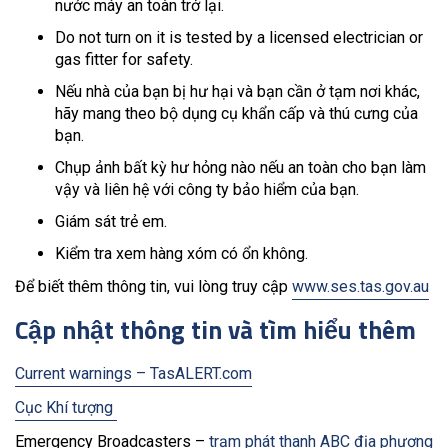
nước máy an toàn trở lại.
Do not turn on it is tested by a licensed electrician or
gas fitter for safety.
Nếu nhà của bạn bị hư hại và bạn cần ở tạm nơi khác,
hãy mang theo bộ dụng cụ khẩn cấp và thú cưng của
bạn.
Chụp ảnh bất kỳ hư hỏng nào nếu an toàn cho bạn làm
vậy và liên hệ với công ty bảo hiểm của bạn.
Giám sát trẻ em.
Kiểm tra xem hàng xóm có ổn không.
Để biết thêm thông tin, vui lòng truy cập
www.ses.tas.gov.au
Cập nhật thông tin và tìm hiểu thêm
Current warnings – TasALERT.com
Cục Khí tượng
Emergency Broadcasters –
trạm phát thanh ABC địa phương