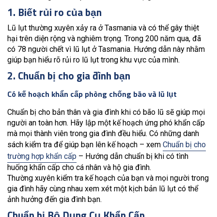
1. Biết rủi ro của bạn
Lũ lụt thường xuyên xảy ra ở Tasmania và có thể gây thiệt
hại trên diện rộng và nghiêm trọng. Trong 200 năm qua, đã
có 78 người chết vì lũ lụt ở Tasmania. Hướng dẫn này nhằm
giúp bạn hiểu rõ rủi ro lũ lụt trong khu vực của mình.
2. Chuẩn bị cho gia đình bạn
Có kế hoạch khẩn cấp phòng chống bão và lũ lụt
Chuẩn bị cho bản thân và gia đình khi có bão lũ sẽ giúp mọi
người an toàn hơn. Hãy lập một kế hoạch ứng phó khẩn cấp
mà mọi thành viên trong gia đình đều hiểu. Có những danh
sách kiểm tra để giúp bạn lên kế hoạch – xem
Chuẩn bị cho
trường hợp khẩn cấp
– Hướng dẫn chuẩn bị khi có tình
huống khẩn cấp cho cá nhân và hộ gia đình.
Thường xuyên kiểm tra kế hoạch của bạn và mọi người trong
gia đình hãy cùng nhau xem xét một kịch bản lũ lụt có thể
ảnh hưởng đến gia đình bạn.
Chuẩn bị Bộ Dụng Cụ Khẩn Cấp