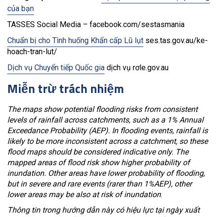
của bạn
TASSES Social Media – facebook.com/sestasmania
Chuẩn bị cho Tình huống Khẩn cấp Lũ lụt
ses.tas.gov.au/ke-
hoach-tran-lut/
Dịch vụ Chuyển tiếp Quốc gia
dịch vụ rơle.gov.au
Miễn trừ trách nhiệm
The maps show potential flooding risks from consistent
levels of rainfall across catchments, such as a 1% Annual
Exceedance Probability (AEP). In flooding events, rainfall is
likely to be more inconsistent across a catchment, so these
flood maps should be considered indicative only. The
mapped areas of flood risk show higher probability of
inundation. Other areas have lower probability of flooding,
but in severe and rare events (rarer than 1%AEP), other
lower areas may be also at risk of inundation
.
Thông tin trong hướng dẫn này có hiệu lực tại ngày xuất