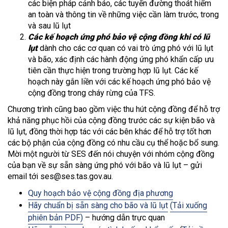
các biện pháp cảnh báo, các tuyến đường thoát hiểm
an toàn và thông tin về những việc cần làm trước, trong
và sau lũ lụt
Các kế hoạch ứng phó bảo vệ cộng đồng khi có lũ
lụt
dành cho các cơ quan có vai trò ứng phó với lũ lụt
và bão, xác định các hành động ứng phó khẩn cấp ưu
tiên cần thực hiện trong trường hợp lũ lụt. Các kế
hoạch này gắn liền với các kế hoạch ứng phó bảo vệ
cộng đồng trong cháy rừng của TFS.
Chương trình cũng bao gồm việc thu hút cộng đồng để hỗ trợ
khả năng phục hồi của cộng đồng trước các sự kiện bão và
lũ lụt, đồng thời hợp tác với các bên khác để hỗ trợ tốt hơn
các bộ phận của cộng đồng có nhu cầu cụ thể hoặc bổ sung.
Mời một người từ SES đến nói chuyện với nhóm cộng đồng
của bạn về sự sẵn sàng ứng phó với bão và lũ lụt – gửi
email tới ses@ses.tas.gov.au.
Quy hoạch bảo vệ cộng đồng địa phương
Hãy chuẩn bị sẵn sàng cho bão và lũ lụt
(Tải xuống
phiên bản PDF)
– hướng dẫn trực quan