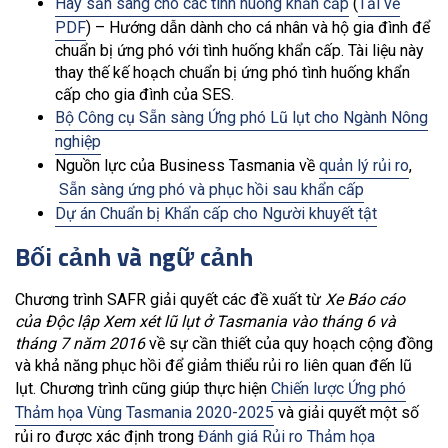
Hãy sẵn sàng cho các tình huống khẩn cấp
(
Tải về
PDF
) – Hướng dẫn dành cho cá nhân và hộ gia đình để
chuẩn bị ứng phó với tình huống khẩn cấp. Tài liệu này
thay thế kế hoạch chuẩn bị ứng phó tình huống khẩn
cấp cho gia đình của SES.
Bộ Công cụ Sẵn sàng Ứng phó Lũ lụt cho Ngành Nông
nghiệp
Nguồn lực của Business Tasmania về
quản lý rủi ro
,
Sẵn sàng ứng phó và phục hồi sau khẩn cấp
Dự án Chuẩn bị Khẩn cấp cho Người khuyết tật
Bối cảnh và ngữ cảnh
Chương trình SAFR giải quyết các đề xuất từ
Xe
Báo cáo
của Độc lập
Xem xét lũ lụt ở Tasmania vào tháng 6 và
tháng 7 năm 2016
về sự cần thiết của quy hoạch cộng đồng
và khả năng phục hồi để giảm thiểu rủi ro liên quan đến lũ
lụt. Chương trình cũng giúp thực hiện
Chiến lược Ứng phó
Thảm họa Vùng Tasmania 2020-2025
và giải quyết một số
rủi ro được xác định trong
Đánh giá Rủi ro Thảm họa