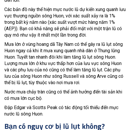
đến lớn.
Các bản đồ này thể hiện mực nước lũ dự kiến xung quanh lưu
vực thượng nguồn sông Huon, với xác suất xảy ra là 1%
trong bất kỳ năm nào (xác suất vượt mức hàng năm 1%
(AEP)). Bạn có khả năng sẽ phải đối mặt với một trận lũ có
quy mô như vậy ít nhất một lần trong đời.
Mưa lớn ở vùng hoang dã Tây Nam có thể gây ra lũ lụt sông
Huon ngay cả khi ít mưa xung quanh nhà dân ở Thung lũng
Huon. Tuyết tan nhanh đôi khi làm tăng lũ lụt sông Huon.
Lượng mưa lớn ở khu vực thấp hơn của lưu vực sông Huon
và các phụ lưu của nó cũng có thể làm tăng lũ lụt. Các phụ
lưu của sông Huon như sông Russell và sông Arve cũng có
thể bị lũ lụt, tùy thuộc vào nơi mưa rơi.
Nước mưa chảy tràn cũng có thể ảnh hưởng đến tài sản khi
có mưa lớn cục bộ.
Đập Edgar và Scotts Peak có tác động tối thiểu đến mực
nước lũ sông Huon.
Bạn có nguy cơ bị lũ lụt không?