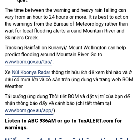
quét.
The time between the warning and heavy rain falling can
vary from an hour to 24 hours or more. It is best to act on
the warnings from the Bureau of Meteorology rather than
wait for local flooding alerts around Mountain River and
Skinners Creek.
Tracking Rainfall on Kunanyi/ Mount Wellington can help
predict flooding around Mountain River. Go to
www.bom.gov.au/tas/
.
Xe
Núi Koonya Radar
thông tin hữu ích để xem khi nào và ở
đâu có mưa lớn và có sẵn trên ứng dụng và trang web BOM
Weather.
Tải xuống ứng dụng Thời tiết BOM và đặt vị trí của bạn để
nhận thông báo đẩy về cảnh báo (chi tiết thêm tại
www.bom.gov.au/app/
) .
Listen to ABC 936AM or go to TasALERT.com for
warnings.