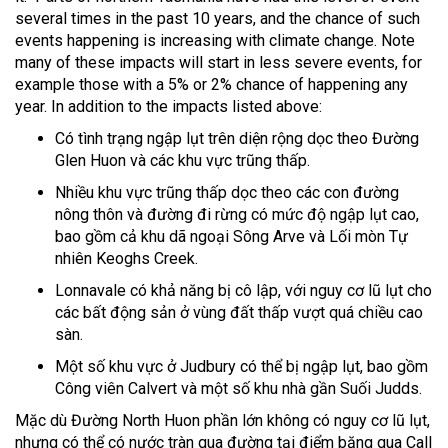
several times in the past 10 years, and the chance of such
events happening is increasing with climate change. Note
many of these impacts will start in less severe events, for
example those with a 5% or 2% chance of happening any
year. In addition to the impacts listed above:
Có tình trạng ngập lụt trên diện rộng dọc theo Đường
Glen Huon và các khu vực trũng thấp.
Nhiều khu vực trũng thấp dọc theo các con đường
nông thôn và đường đi rừng có mức độ ngập lụt cao,
bao gồm cả khu dã ngoại Sông Arve và Lối mòn Tự
nhiên Keoghs Creek.
Lonnavale có khả năng bị cô lập, với nguy cơ lũ lụt cho
các bất động sản ở vùng đất thấp vượt quá chiều cao
sàn.
Một số khu vực ở Judbury có thể bị ngập lụt, bao gồm
Công viên Calvert và một số khu nhà gần Suối Judds.
Mặc dù Đường North Huon phần lớn không có nguy cơ lũ lụt,
nhưng có thể có nước tràn qua đường tại điểm băng qua Call