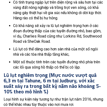
Có tình trạng ngập lụt trên diện rộng và sâu hơn tại các
vùng đất nông nghiệp và trồng trọt ven sông, có khả
năng gây thiệt hại về gia súc nếu không di dời kịp thời.
Hàng rào có thể bị hư hỏng.
Có khả năng sẽ xảy ra lũ lụt nghiêm trọng hơn ở các
đoạn đường thấp của các tuyến đường nhỏ, bao gồm,
ví dụ, Charlies Road cũng như Lorkins Rd, Southwood
Road và SheOak Road.
Lũ lụt có thể dâng cao hơn sàn nhà của một số ngôi
nhà và các tòa nhà thấp tầng khác,
Một số thuộc tính trên các tuyến đường nhỏ phía trên
các lối qua sông hồ thấp có thể bị cô lập.
Lũ lụt nghiêm trọng (Mực nước vượt quá
6,3 m tại Tahune, 6 m tại Judbury, với xác
suất xảy ra trong bất kỳ năm nào khoảng 5-
10% theo mô hình %)
Loại hình sự kiện này tương tự như trận lụt năm 2016, nhưng
có thể khác nhau tùy thuộc vào nơi mưa rơi.