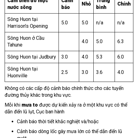
Cảm biến đo mực
Cảnh
Trung
Nhỏ
Chính
nước sông
báo
bình
Sông Huon tại
5.0
5.0
n/a
n/a
Harrison’s Opening
Sông Huon ở Cầu
4.0
5.0
6.3
Tahune
Sông Huon tại Judbury
3.0
4.0
5.3
6.0
Sông Huon tại
2.5
3.0
3.6
4.0
Huonville
Không có các cấp độ cảnh báo chính thức cho các tuyến
đường thủy khác trong khu vực.
Mỗi khi
mưa to
được dự kiến xảy ra ở một khu vực có thể
dẫn đến lũ lụt, Cục ban hành
Cảnh báo thời tiết khắc nghiệt và/hoặc
Cảnh báo dông lốc gây mưa lớn có thể dẫn đến lũ