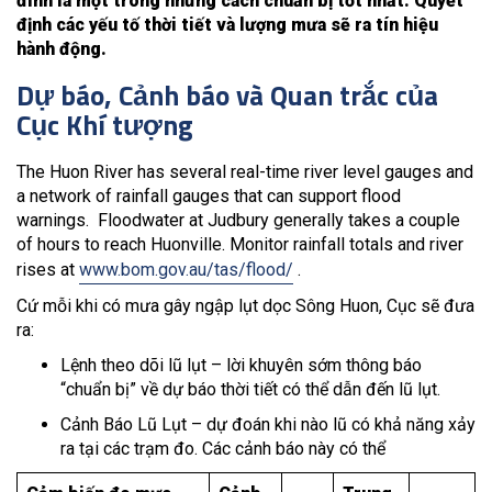
đình là một trong những cách chuẩn bị tốt nhất. Quyết
định các yếu tố thời tiết và lượng mưa sẽ ra tín hiệu
hành động.
Dự báo, Cảnh báo và Quan trắc của
Cục Khí tượng
The Huon River has several real-time river level gauges and
a network of rainfall gauges that can support flood
warnings. Floodwater at Judbury generally takes a couple
of hours to reach Huonville. Monitor rainfall totals and river
rises at
www.bom.gov.au/tas/flood/
.
Cứ mỗi khi có mưa gây ngập lụt dọc Sông Huon, Cục sẽ đưa
ra:
Lệnh theo dõi lũ lụt – lời khuyên sớm thông báo
“chuẩn bị” về dự báo thời tiết có thể dẫn đến lũ lụt.
Cảnh Báo Lũ Lụt – dự đoán khi nào lũ có khả năng xảy
ra tại các trạm đo. Các cảnh báo này có thể