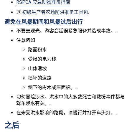
RSPCA 应急动物准备指南
这
初级生产者农场防洪准备工具包
.
避免在风暴期间和风暴过后出行
不要去观光。游客会延误紧急服务并造成事故。.
注意诸如
路面积水
受损的电力线
山体滑坡
损坏的道路
倒下的树木或屋面板。.
切勿冒险涉水。洪水中的大多数死亡和救援事件都与
驾车涉水有关。.
在未受洪水影响的路段，请慢行并打开车头灯。.
之后