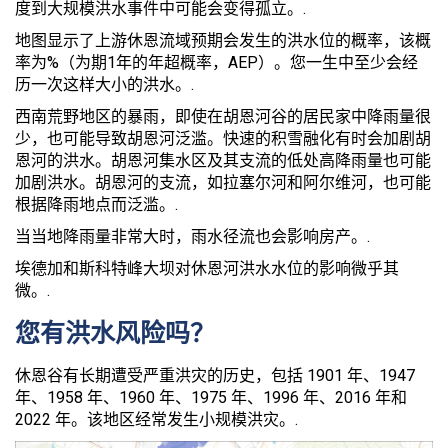
度到大规模洪水事件中可能会变得孤立。.
地图显示了上游休恩流域预期会发生的洪水位的概率，该概
率为%（为期1年的年超概率，AEP）。您一生中至少会经
历一次这样大小的洪水。.
西南荒野地区的暴雨，即使在胡恩河谷的居民家中降雨量很
少，也可能导致胡恩河泛滥。快速的积雪融化有时会加剧胡
恩河的洪水。胡恩河集水区及其支流的低处高降雨量也可能
加剧洪水。胡恩河的支流，如拉塞尔河和阿尔维河，也可能
根据降雨地点而泛滥。.
当当地降雨量非常大时，雨水径流也会影响房产。.
埃德加和斯科特峰大坝对休恩河洪水水位的影响微乎其
微。.
您有洪水风险吗？
休恩谷有长期遭受严重洪灾的历史，包括 1901 年、1947
年、1958 年、1960 年、1975 年、1996 年、2016 年和
2022 年。该地区经常发生小规模洪灾。.