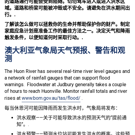
的道路通行可能会受到阻碍。切勿驾车进入或进入洪水区
域。道路和桥梁可能被冲毁或不安全。请避免在洪水期间出
行。.
了解该怎么做可以拯救你的生命并帮助保护你的财产。制定
家庭应急计划是准备工作的最佳方法之一。决定天气和降雨
触发条件，以便知道何时采取行动。.
澳大利亚气象局天气预报、警告和观
测
The Huon River has several real-time river level gauges and
a network of rainfall gauges that can support flood
warnings. Floodwater at Judbury generally takes a couple
of hours to reach Huonville. Monitor rainfall totals and river
rises at
www.bom.gov.au/tas/flood/
.
每当休恩河可能因降雨而发生洪水时，气象局将发布：
洪水观察——关于可能导致洪水的预测天气的“提前通
知”。.
洪水预警——预测水位站可能发生洪水的概率。这些预