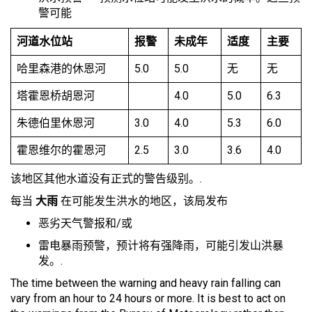
警可能
河道水位站
报警
未成年
适度
主要
哈里森港的休恩河
5.0
5.0
无
无
塔霍恩桥胡恩河
4.0
5.0
6.3
朱德伯里休恩河
3.0
4.0
5.3
6.0
霍恩维尔的霍恩河
2.5
3.0
3.6
4.0
该地区其他水道没有正式的警告级别。.
每当
大雨
在可能发生洪水的地区，该局发布
恶劣天气警报和/或
雷电暴雨预警，预计将有强降雨，可能引发山洪暴
发。.
The time between the warning and heavy rain falling can
vary from an hour to 24 hours or more. It is best to act on