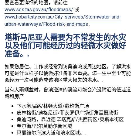
要查看更详细的地图，请前往
www.ses.tas.gov.au/floodmaps/
或
www.hobartcity.com.au/City-services/Stormwater-and-
urban-waterways/Flood-risk-and-maps
.
塔斯马尼亚人需要为不常发生的水灾
以及他们可能经历过的轻微水灾做好
准备。.
如果您居住、工作或经常到访桑迪湾或周边地区，了解洪水
可能是什么样子以便做好准备非常重要。您一生中至少可能
会经历一次可能造成该地区重大损失的洪水。.
当有大雨倾盆时，鲁滨逊湾的溪流可能会淹没附近的低洼道
路和房产
下水务局路/林顿大道/戴维斯广场
皮林格街/迪格尼街/菲茨罗伊广场街角至摄政街
桑迪湾路，靠近德·辛塔克斯/杰西街区/奥斯本街区
奎尔街/巴尔莫勒尔街区域
玛丽维尔海滨大道和滨水区域。.