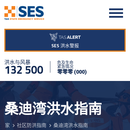
SES 洪水警报
洪水与风暴
危及生命
132 500
紧急情况
零零零 (000)
桑迪湾洪水指南
家
社区防洪指南
桑迪湾洪水指南