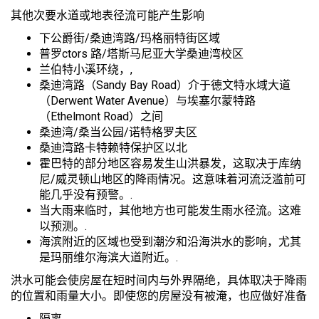
其他次要水道或地表径流可能产生影响
下公爵街/桑迪湾路/玛格丽特街区域
普罗ctors 路/塔斯马尼亚大学桑迪湾校区
兰伯特小溪环绕，,
桑迪湾路（Sandy Bay Road）介于德文特水域大道
（Derwent Water Avenue）与埃塞尔蒙特路
（Ethelmont Road）之间
桑迪湾/桑当公园/诺特格罗夫区
桑迪湾路卡特赖特保护区以北
霍巴特的部分地区容易发生山洪暴发，这取决于库纳
尼/威灵顿山地区的降雨情况。这意味着河流泛滥前可
能几乎没有预警。.
当大雨来临时，其他地方也可能发生雨水径流。这难
以预测。.
海滨附近的区域也受到潮汐和沿海洪水的影响，尤其
是玛丽维尔海滨大道附近。.
洪水可能会使房屋在短时间内与外界隔绝，具体取决于降雨
的位置和雨量大小。即使您的房屋没有被淹，也应做好准备
隔离