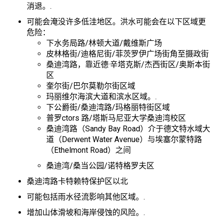
消退。.
可能会淹没许多低洼地区。洪水可能会在以下区域更
危险：
下水务局路/林顿大道/戴维斯广场
皮林格街/迪格尼街/菲茨罗伊广场街角至摄政街
桑迪湾路，靠近德·辛塔克斯/杰西街区/奥斯本街
区
奎尔街/巴尔莫勒尔街区域
玛丽维尔海滨大道和滨水区域。.
下公爵街/桑迪湾路/玛格丽特街区域
普罗ctors 路/塔斯马尼亚大学桑迪湾校区
桑迪湾路（Sandy Bay Road）介于德文特水域大
道（Derwent Water Avenue）与埃塞尔蒙特路
（Ethelmont Road）之间
桑迪湾/桑当公园/诺特格罗夫区
桑迪湾路卡特赖特保护区以北
可能包括雨水径流影响其他区域。.
增加山体滑坡和海岸侵蚀的风险。.