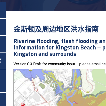
金斯顿及周边地区洪水指南
Riverine flooding, flash flooding a
information for Kingston Beach – 
Kingston and surrounds
南
Version 0.3 Draft for community input – please email 
指