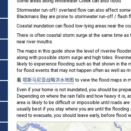
Some areas along Whitewater Creek can also flood.
Stormwater run-off/ overland flow can also affect some
Blackmans Bay are prone to stormwater run-off / flash f
Coastal inundation can flood low-lying areas near the coa
There is often coastal storm surge at the same time as f
near river mouths.
The maps in this guide show the level of riverine flood
along with possible storm surge and high tides. Riverine
likely to experience flooding such as that shown in the
for flood events that may not happen often as well as m
看
塔斯马尼亚战略洪水地图
to view the flood maps in m
Even if your home is not inundated, you should be prep
Depending on where the rain falls and how heavy it is, 
area is likely to be difficult or impossible until roads ar
usually best if you stay where you are until the flooding
need to evacuate, you should leave early, before flood w