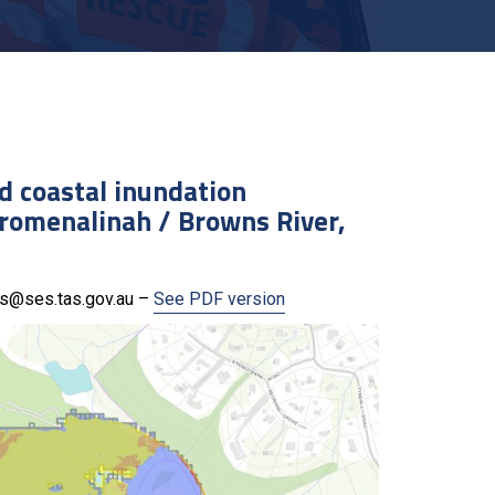
nd coastal inundation
promenalinah / Browns River,
ses@ses.tas.gov.au –
See PDF version