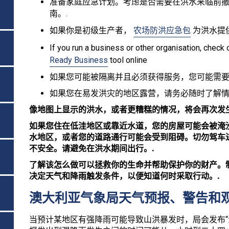
准备家庭应急计划。考虑是否需要在洪水来临前
南。.
如果你是初级生产者，
农场防洪应急包
为洪水提
If you run a business or other organisation, chec
Ready Business
tool online
如果您可能被隔离并且必须获得服务，您可能需要
如果您在易发洪灾的地区露营，请务必随时了解情
像地图上显示的洪水，或者更糟糕的情况，将会再次发
如果您住在低洼地区或靠近水道，您的房屋可能会被淹
水地区，或者您的道路通行可能会受到阻碍。切勿驾车
不安全。请避免在洪水期间出行。.
了解该怎么做可以拯救你的生命并帮助保护你的财产。
决定天气和降雨触发条件，以便知道何时采取行动。.
澳大利亚气象局天气预报、警告和
当预计某地区有强降雨可能导致山洪暴发时，局会发布“洪