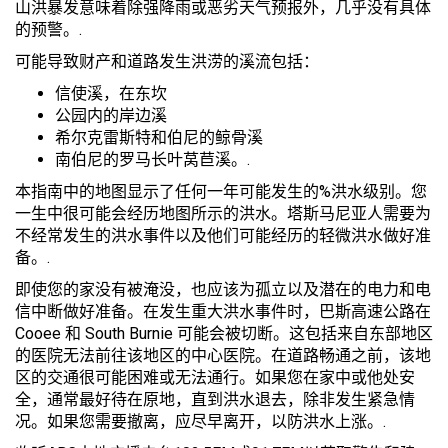
山洪暴发意味着除强降雨或恶劣天气预报外，几乎没有具体
的预警。.
可能导致财产和道路发生洪涝的溪流包括：
信使溪，在东坎
公园内的岸边溪
希尔克雷斯特和伯尼的鲸骨溪
南伯尼的罗马长叶莴苣溪。.
本指南中的地图显示了任何一年可能发生的%洪水级别。您
一生中很可能会经历地图所示的洪水。塔斯马尼亚人需要为
不经常发生的洪水事件以及他们可能经历的轻微洪水做好准
备。.
即使您的家没有被淹没，也应该为孤立以及潜在的电力和电
信中断做好准备。在发生重大洪水事件时，巴斯高速公路在
Cooee 和 South Burnie 可能会被切断。这包括来自东部地区
的医院无法前往该地区的中心医院。在道路畅通之前，该地
区的交通很可能困难或无法通行。如果您在家中或他处安
全，通常最好待在原地，直到洪水退去，除非发生紧急情
况。如果您需要撤离，应尽早离开，以防洪水上涨。.