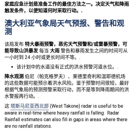
家庭应急计划是准备工作的最佳方法之一。决定天气和降雨
触发条件，以便知道何时采取行动。.
澳大利亚气象局天气预报、警告和观
测
该局发布
特大暴雨预警，恶劣天气预警和/或雷暴预警，可
能导致山洪暴发
每当
大雨
警告和暴雨发生之间的时间可从
一小时到 24 小时或更长时间不等。.
该计划中的水道没有正式的洪水预警河道水位。.
降水观测
伯尼（帕克格罗夫）、莱德里奇利和温耶德机场
的这些数据可能预示着洪水风险。鉴于预警时间很短，最好
根据气象局的预测预警采取行动，而不是等到降雨期间的洪
水警报再行动。.
这
塔斯马尼亚西北部
(West Takone) radar is useful to be
aware in real-time where heavy rainfall is falling. Radar
Rainfall estimates can also fill in gaps in areas where there
are no rainfall stations.