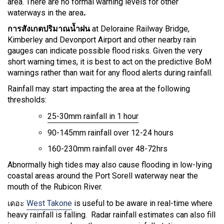
area. There are no formal warning levels for other
waterways in the area
.
การสังเกตปริมาณน้ำฝน
at Deloraine Railway Bridge,
Kimberley and Devonport Airport and other nearby rain
gauges can indicate possible flood risks. Given the very
short warning times, it is best to act on the predictive BoM
warnings rather than wait for any flood alerts during rainfall.
Rainfall may start impacting the area at the following
thresholds:
25-30mm rainfall in 1 hour
90-145mm rainfall over 12-24 hours
160-230mm rainfall over 48-72hrs
Abnormally high tides may also cause flooding in low-lying
coastal areas around the Port Sorell waterway near the
mouth of the Rubicon River.
เดอะ
West Takone
is useful to be aware in real-time where
heavy rainfall is falling. Radar rainfall estimates can also fill