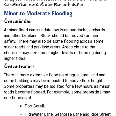
น้อยเพียงใดก่อนหน้านี้ และปริมาณน้ำฝนที่ตก.
Minor to Moderate Flooding
น้ำท่วมเล็กน้อย
A minor flood can inundate low lying paddocks, orchards
and other farmland. Stock should be moved for their
safety. There may also be some flooding across some
minor roads and parkland areas. Areas close to the
shoreline may see some higher levels of flooding during
higher tides.
น้ำท่วมปานกลาง
There is more extensive flooding of agricultural land and
some buildings may be impacted to above floor height.
Some properties may be isolated for a few hours as minor
roads become flooded. For example, some properties may
see flooding at:
Port Sorell:
Highwater Lane, Seahorse Lane and Rice Street.