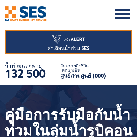
คำเตือนน้ำท่วม SES
น้ำท่วมและพายุ
อันตรายถึงชีวิต
132 500
เหตุฉุกเฉิน
ศูนย์สามศูนย์ (000)
คู่มือการรับมือกับน้ำ
ท่วมในลุ่มน้ำรูบิคอน