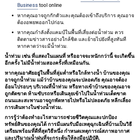
Business
tool online
หากคุณอาจถูกกักตัวและคุณต้องเข้าถึงบริการ คุณอาจ
ต้องอพยพออกไปก่อน.
หากคุณกำลังตั้งแคมป์ในพื้นที่เสี่ยงต่อน้ำท่วม ควร
ติดตามข่าวสารอย่างใกล้ชิด และย้ายไปยังที่สูงทันที
หากคาดว่าจะมีน้ำท่วม.
น้ำท่วม เช่น ที่แสดงในแผนที่ หรืออาจจะหนักกว่านี้ จะเกิดขึ้น
อีกครั้ง ไม่มีน้ำท่วมสองครั้งที่เหมือนกัน.
หากคุณอาศัยอยู่ในพื้นที่ลุ่มต่ำหรือใกล้ทางน้ำ บ้านของคุณ
อาจถูกน้ำท่วม แม้ว่าบ้านของคุณจะปลอดภัย คุณอาจต้อง
อ้อมไปรอบๆ บริเวณที่น้ำท่วม หรือทางเข้าบ้านของคุณอาจ
ถูกตัดขาด ห้ามขับรถหรือเดินลุยเข้าไปในน้ำท่วมเด็ดขาด
ถนนและสะพานอาจถูกพัดหายไปหรือไม่ปลอดภัย หลีกเลี่ยง
การเดินทางในช่วงน้ำท่วม.
การรู้ว่าต้องทำอะไรสามารถช่วยชีวิตคุณและปกป้อง
ทรัพย์สินของคุณได้ การมีแผนรับมือเหตุฉุกเฉินที่บ้านเป็นวิธี
เตรียมพร้อมที่ดีที่สุดวิธีหนึ่ง กำหนดเหตุการณ์สภาพอากาศ
และปริมาณน้ำฝนที่จะกระตุ้นให้ลงมือปฏิบัติ.