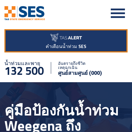
คำเตือนน้ำท่วม SES
น้ำท่วมและพายุ
อันตรายถึงชีวิต
132 500
เหตุฉุกเฉิน
ศูนย์สามศูนย์ (000)
คู่มือป้องกันน้ำท่วม
Weegena ถึง