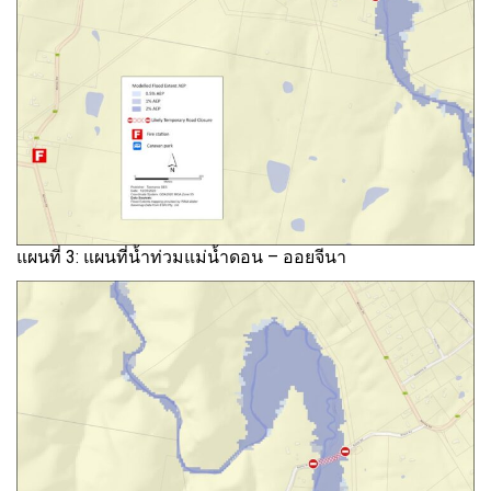
แผนที่ 3: แผนที่น้ำท่วมแม่น้ำดอน – ออยจีนา