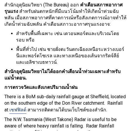
สำนักอุตุนิยมวิทยา (The Bureau) ออก
คำเตือนสภาพอากาศ
รุนแรง
สำหรับฝนตกหนักที่มีแนวโน้มทำให้เกิดน้ำท่วมฉับ
พลัน เมื่อสภาพอากาศที่คาดการณ์หรือสังเกตการณ์อาจทำให้
เกิดน้ำท่วมฉับพลัน คำเตือนสภาวะอากาศรุนแรงอาจ:
สำหรับพื้นที่เฉพาะ เช่น เดวอนพอร์ตและบริเวณโดย
รอบ หรือ
พื้นที่ทั่วไป เช่น ชายฝั่งตะวันตกเฉียงเหนือระหว่างเบอร์
นีและพอร์ตโซเรล และทางเหนือของเส้นจากริดจ์ลีย์
และเอลิซาเบธทาวน์.
สำนักอุตุนิยมวิทยาไม่ได้ออกคำเตือนน้ำท่วมเฉพาะสำหรับ
แม่น้ำดอน.
การตรวจวัดและสังเกตปริมาณน้ำฝน
There is a BoM sub-daily rainfall gauge at Sheffield, located
on the southern edge of the Don River catchment. Rainfall
at
เชฟฟิลด์
สามารถติดตามได้บนเว็บไซต์ของสำนัก.
The N.W. Tasmania (West Takone) Radar is useful to be
aware of where heavy rainfall is falling. Radar Rainfall