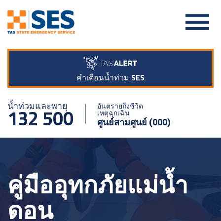
คำเตือนน้ำท่วม SES
น้ำท่วมและพายุ
อันตรายถึงชีวิต
132 500
เหตุฉุกเฉิน
ศูนย์สามศูนย์ (000)
คู่มืออุทกภัยแม่น้ำ
ดอน