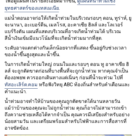
เพื่อดูแผนที่ในรายละเอียดมากขึ้น,
ดูแผนที่น้ำท่วมเชิง
ยุทธศาสตร์ของแทสเมเนีย
.
แม่น้ำดอนอาจก่อให้เกิดน้ำท่วมในบริเวณรอบๆ ดอน, ทูร่าห์, ยู
จะนานา, อะเบอร์ดีน, เมลโรส, อะคาเซีย ฮิลส์ และโลเวอร์
แบร์ริงตัน แผนที่แสดงบริเวณที่อาจเกิดน้ำท่วมได้ บริเวณ
สีน้ำเงินเข้มมีแนวโน้มที่จะเกิดน้ำท่วมมากที่สุด.
ระดับอาจแตกต่างกันเล็กน้อยจากที่แสดง ขึ้นอยู่กับช่วงเวลา
ของน้ำขึ้นสูงสุดและน้ำขึ้น.
ในการเกิดน้ำท่วมใหญ่ ถนนในและรอบๆ ดอน ทู อาคาเซีย ฮิ
ลส์ จะถูกตัดขาดก่อนที่บางพื้นที่จะถูกน้ำท่วม หากคุณจำเป็น
ต้องอพยพ ควรออกเดินทางแต่เนิ่นๆ ก่อนที่น้ำจะท่วม ไปที่
ทัสอะเลิร์ต.คอม
หรือฟังวิทยุ ABC ท้องถิ่นสำหรับคำเตือนและ
คำแนะนำ.
น้ำท่วมอาจทำให้บ้านของคุณถูกตัดขาดได้นานหลายวัน
แม้ว่าบ้านของคุณจะไม่ถูกน้ำท่วม คุณก็อาจไม่สามารถเข้า
ถึงความช่วยเหลือได้หากจำเป็น คุณควรมีเสบียงสำหรับอย่าง
น้อยสามวัน และเตรียมพร้อมสำหรับไฟฟ้าและการสื่อสารที่
อาจขัดข้อง.