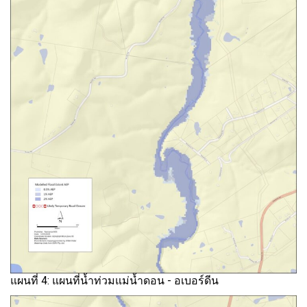
แผนที่ 4: แผนที่น้ำท่วมแม่น้ำดอน - อเบอร์ดีน