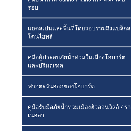
รอบ
แฮดสเปนและพื้นที่โดยรอบรวมถึงแบล็กส
โตนไฮทส์
คู่มือผู้ประสบภัยน้ำท่วมในเมืองโฮบาร์ต
และปริมณฑล
ฟากตะวันออกของโฮบาร์ต
คู่มือรับมือภัยน้ำท่วมเมืองฮิวออนวิลล์ / รา
เนอลา