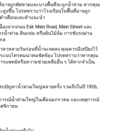
์อาจถูกตัดขาดและบางพื้นที่จะถูกน้ำท่วม หากคุณ
ะสูงขึ้น โปรดทราบว่าโรงเรียนในพื้นที่อาจถูก
รับคำเตือนและคำแนะนำ.
ดเนื่องจากถนน Esk Main Road, Main Street และ
น้ำท่วม ดินถล่ม หรือต้นไม้ล้ม การขับรถผ่าน
ไกล.
เวลาหลายวันก่อนที่น้ำจะลดลง คุณควรมีเสบียงไว้
และระบบโทรคมนาคมขัดข้อง โปรดทราบว่าหากคุณ
รแพทย์หรือความช่วยเหลืออื่น ๆ ได้หากจำเป็น.
บปัญหาน้ำท่วมใหญ่หลายครั้ง รวมถึงในปี 1926,
ตุการณ์น้ำท่วมใหญ่ในเดือนมกราคม และเหตุการณ์
ฤศจิกายน.
ิดน้ำท่วมหรือไม่.