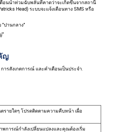
งเตือนน้ำท่วมฉับพลันที่คาดว่าจะเกิดขึ้นจากสถานี
t Patricks Head) ระบบจะแจ้งเตือนทาง SMS หรือ
ับ "ปานกลาง"
่"
คัญ
าศ การสังเกตการณ์ และคำเตือนเป็นประจำ.
ีอันตรายใดๆ โปรดติดตามความคืบหน้า เผื่อ
ภาพการณ์กำลังเปลี่ยนแปลงและคุณต้องเริ่ม