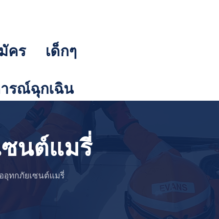
มัคร
เด็กๆ
รณ์ฉุกเฉิน
เซนต์แมรี่
มืออุทกภัยเซนต์แมรี่