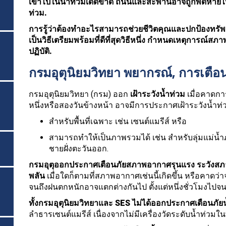
เข้าไปในน้ำท่วมเด็ดขาด ถนนและสะพานอาจถูกพัดหายไปห
ท่วม.
การรู้ว่าต้องทำอะไรสามารถช่วยชีวิตคุณและปกป้องทรัพย์
เป็นวิธีเตรียมพร้อมที่ดีที่สุดวิธีหนึ่ง กำหนดเหตุการณ
ปฏิบัติ.
กรมอุตุนิยมวิทยา พยากรณ์, การเตือ
กรมอุตุนิยมวิทยา (กรม) ออก
เฝ้าระวังน้ำท่วม
เมื่อคาดก
หนึ่งหรือสองวันข้างหน้า อาจมีการประกาศเฝ้าระวังน้ำท่
สำหรับพื้นที่เฉพาะ เช่น เซนต์แมรีส์ หรือ
สามารถทำให้เป็นภาพรวมได้ เช่น สำหรับลุ่มแม่น
ชายฝั่งตะวันออก.
กรมอุตุออกประกาศเตือนภัยสภาพอากาศรุนแรง ระวังสภา
พลัน
เมื่อใดก็ตามที่สภาพอากาศเช่นนี้เกิดขึ้น หรือคาดว่าจ
จนถึงฝนตกหนักอาจแตกต่างกันไป ตั้งแต่หนึ่งชั่วโมงไปจนถ
ทั้งกรมอุตุนิยมวิทยาและ SES ไม่ได้ออกประกาศเตือนภัย
ลำธารเซนต์แมรีส์ เนื่องจากไม่มีเครื่องวัดระดับน้ำท่วมในพื้