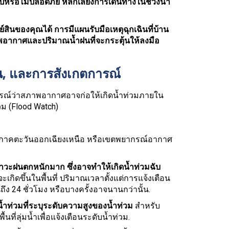
รือไม่ปลอดภัย หลีกเลี่ยงการเดินทางในช่วงน้ำ
สินของคุณได้ การมีแผนรับมือเหตุฉุกเฉินที่บ้าน
์สภาพอากาศและปริมาณน้ำฝนที่จะกระตุ้นให้ลงมือ
น, และการสังเกตการณ์
ารณ์ว่าสภาพอากาศอาจก่อให้เกิดน้ำท่วมภายใน
วม (Flood Watch)
้ำภาคตะวันออกเฉียงเหนือ หรือเขตพยากรณ์อากาศ
วะฝนตกหนักมาก ซึ่งอาจทำให้เกิดน้ำท่วมฉับ
ะเกิดขึ้นในพื้นที่ ปริมาณเวลาตั้งแต่การแจ้งเตือน
ึง 24 ชั่วโมง หรือบางครั้งอาจนานกว่านั้น.
น้ำท่วมที่ระบุระดับความสูงของน้ำท่วม
สำหรับ
นที่ลุ่มน้ำเพื่อแจ้งเตือนระดับน้ำท่วม.