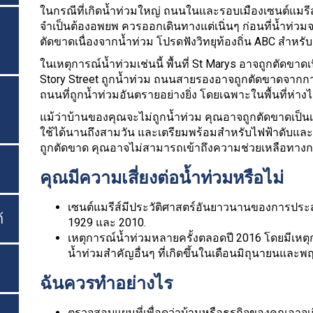
ในกรณีที่เกิดน้ำท่วมใหญ่ ถนนในและรอบเมืองเซนต์แมรีส
จำเป็นต้องอพยพ ควรออกเดินทางแต่เนิ่นๆ ก่อนที่น้ำท่วมจ
ตัดขาดเนื่องจากน้ำท่วม โปรดฟังวิทยุท้องถิ่น ABC สำห
ในเหตุการณ์น้ำท่วมเช่นนี้ พื้นที่ St Marys อาจถูกตัดขา
Story Street ถูกน้ำท่วม ถนนสายรองอาจถูกตัดขาดจากการ
ถนนที่ถูกน้ำท่วมอันตรายอย่างยิ่ง โดยเฉพาะในพื้นที่ห่าง
แม้ว่าบ้านของคุณจะไม่ถูกน้ำท่วม คุณอาจถูกตัดขาดเป็น
ใช้ได้นานถึงสามวัน และเตรียมพร้อมสำหรับไฟฟ้าดับ
ถูกตัดขาด คุณอาจไม่สามารถเข้าถึงความช่วยเหลือทางกา
คุณมีความเสี่ยงต่อน้ำท่วมหรือไม่
เซนต์แมรีส์มีประวัติศาสตร์อันยาวนานของการประส
้
1929 และ 2010.
เหตุการณ์น้ำท่วมหลายครั้งตลอดปี 2016 โดยมีเห
น้ำท่วมสำคัญอื่นๆ ที่เกิดขึ้นในเดือนมิถุนายนและพ
ฉันควรทำอย่างไร
ตรวจสอบแผนที่เพื่อดูว่าบ้านหรือธุรกิจของคุณอาจเก