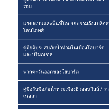
รอบ
แฮดสเปนและพื้นที่โดยรอบรวมถึงแบล็กส
โตนไฮทส์
คู่มือผู้ประสบภัยน้ำท่วมในเมืองโฮบาร์ต
และปริมณฑล
ฟากตะวันออกของโฮบาร์ต
คู่มือรับมือภัยน้ำท่วมเมืองฮิวออนวิลล์ / รา
เนอลา