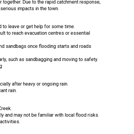
ur together. Due to the rapid catchment response,
 serious impacts in the town.
rd to leave or get help for some time.
ult to reach evacuation centres or essential
nd sandbags once flooding starts and roads
 early, such as sandbagging and moving to safety.
g
ially after heavy or ongoing rain.
cant rain.
Creek.
 and may not be familiar with local flood risks.
ctivities.