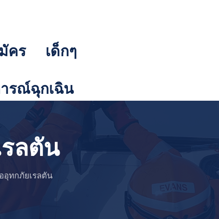
มัคร
เด็กๆ
รณ์ฉุกเฉิน
ยเรลตัน
มืออุทกภัยเรลตัน