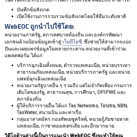
บันทึกข้อสังเกต
เปิดใช้งานการรวบรวมข้อสังเกตโดยใช้ธีมระดับชาติ
WebEOC ถูกนำไปใช้โดย:
หน่วยงานภาครัฐ, สภาเทศบาลท้องถิ่น และองค์กรพัฒนา
เอกชนล้วนป้อนข้อมูลเข้าสู่
เว็บบีโอซี
. ซึ่งช่วยให้สามารถแบ่ง
ปันและเผยแพร่ข้อมูลในหลายกระดาน หน่วยงานที่เข้าร่วม
แพลตฟอร์ม ได้แก่:
บริการฉุกเฉินทั้งหมด, ตำรวจแทสเมเนีย, หน่วยบรรเทา
สาธารณภัยแทสเมเนีย, หน่วยบริการภาครัฐ และหน่วย
แพทย์ฉุกเฉินแทสเมเนีย.
หน่วยงานรัฐบาลอื่น ๆ รวมถึง แต่ไม่จำกัดเพียง กรมการ
เติบโตของรัฐ, สาธารณสุข, การศึกษา, DPIPWE และ
สภาท้องถิ่น.
ผู้ให้บริการรายอื่น ได้แก่ Tas Networks, Telstra, NBN,
TasWater, สนามบิน และท่าเรือ.
กลุ่มอาสาสมัคร กองทัพเยซูคริสต์, หน่วยกู้ภัยชายหาด
แทสเมเนีย, กาชาดออสเตรเลีย และอีกมากมาย.
วิดีโอด้านล่างนี้เป็นการแนะนำ WebEOC ซึ่งจะทำให้คุณ