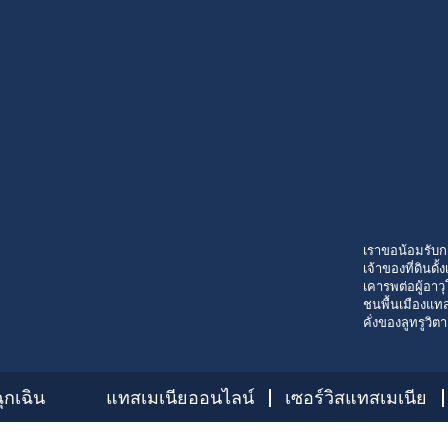
เราขอน้อมรับก
เจ้าของที่ดินด
เคารพต่อผู้อาวุ
ชนพื้นเมืองแทส
คั่งของลูทรูวิต
ุกเฉิน
แทสเมเนียออนไลน์
เซอร์วิสแทสเมเนีย