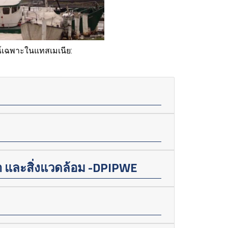
ณ์เฉพาะในแทสเมเนีย:
ำ และสิ่งแวดล้อม -DPIPWE