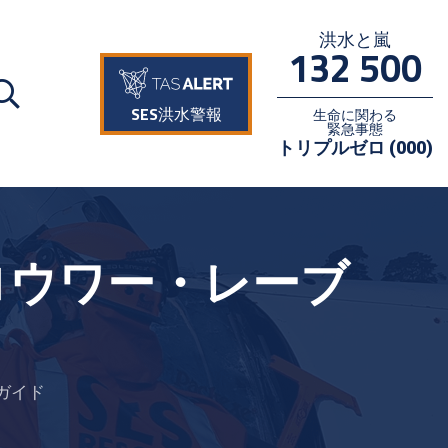
洪水と嵐
132 500
SES洪水警報
生命に関わる
緊急事態
トリプルゼロ (000)
ロウワー・レーブ
ガイド