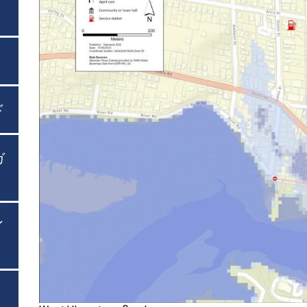
ド
ガ
イ