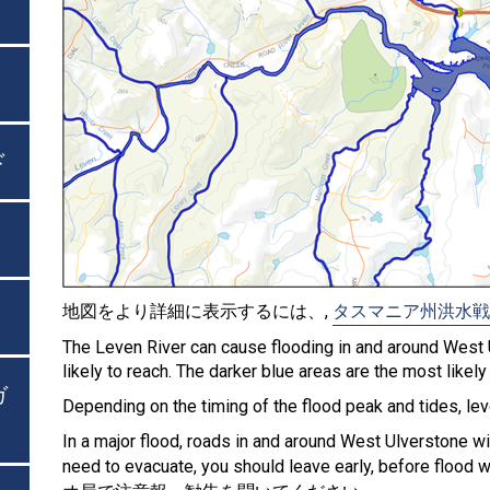
ド
地図をより詳細に表示するには、,
タスマニア州洪水戦
The Leven River can cause flooding in and around West
likely to reach. The darker blue areas are the most likely 
ガ
Depending on the timing of the flood peak and tides, l
In a major flood, roads in and around West Ulverstone wi
need to evacuate, you should leave early, before flood w