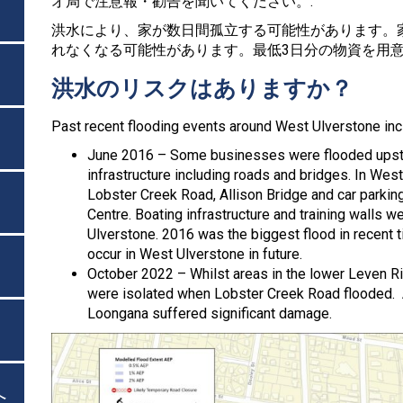
オ局で注意報・勧告を聞いてください。.
洪水により、家が数日間孤立する可能性があります。
れなくなる可能性があります。最低3日分の物資を用意
洪水のリスクはありますか？
Past recent flooding events around West Ulverstone inc
June 2016 – Some businesses were flooded upstr
infrastructure including roads and bridges. In West
Lobster Creek Road, Allison Bridge and car parkin
Centre. Boating infrastructure and training walls
Ulverstone. 2016 was the biggest flood in recent ti
occur in West Ulverstone in future.
October 2022 – Whilst areas in the lower Leven R
were isolated when Lobster Creek Road flooded. 
Loongana suffered significant damage.
へ