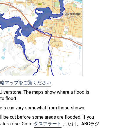
略マップをご覧ください
.
 Ulverstone. The maps show where a flood is
to flood.
evels can vary somewhat from those shown.
ll be cut before some areas are flooded. If you
aters rise. Go to
タスアラート
または、ABCラジ