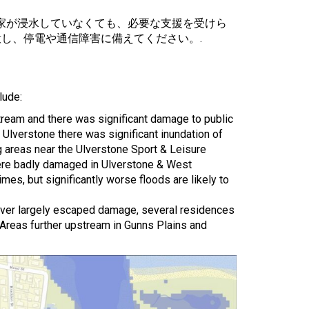
家が浸水していなくても、必要な支援を受けら
し、停電や通信障害に備えてください。.
lude:
eam and there was significant damage to public
 Ulverstone there was significant inundation of
g areas near the Ulverstone Sport & Leisure
 were badly damaged in Ulverstone & West
mes, but significantly worse floods are likely to
iver largely escaped damage, several residences
Areas further upstream in Gunns Plains and