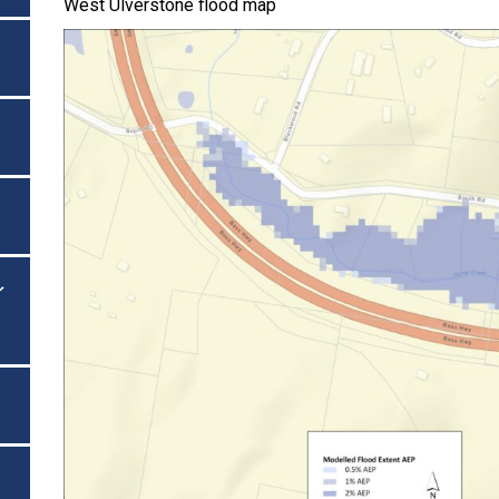
West Ulverstone flood map
イ