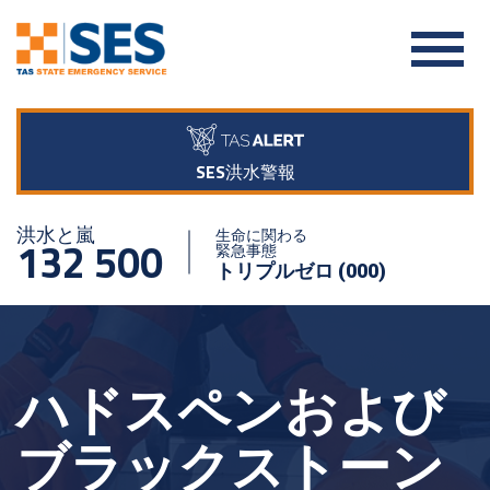
SES洪水警報
洪水と嵐
生命に関わる
132 500
緊急事態
トリプルゼロ (000)
ハドスペンおよび
ブラックストーン