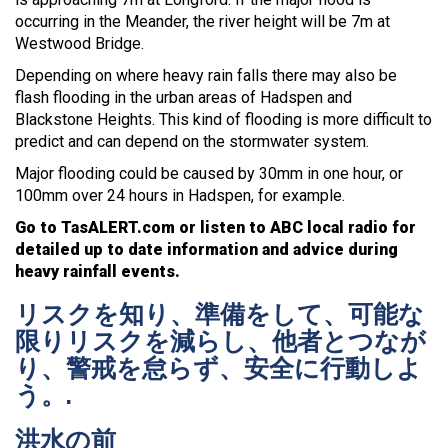
occurring in the Meander, the river height will be 7m at
Westwood Bridge.
Depending on where heavy rain falls there may also be
flash flooding in the urban areas of Hadspen and
Blackstone Heights. This kind of flooding is more difficult to
predict and can depend on the stormwater system.
Major flooding could be caused by 30mm in one hour, or
100mm over 24 hours in Hadspen, for example.
Go to TasALERT.com or listen to ABC local radio for
detailed up to date information and advice during
heavy rainfall events.
リスクを知り、準備をして、可能な
限りリスクを減らし、他者とつなが
り、警戒を怠らず、安全に行動しよ
う。.
洪水の前