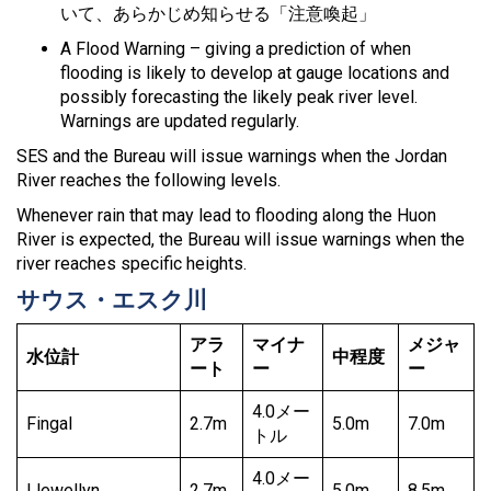
いて、あらかじめ知らせる「注意喚起」
A Flood Warning – giving a prediction of when
flooding is likely to develop at gauge locations and
possibly forecasting the likely peak river level.
Warnings are updated regularly.
SES and the Bureau will issue warnings when the Jordan
River reaches the following levels.
Whenever rain that may lead to flooding along the Huon
River is expected, the Bureau will issue warnings when the
river reaches specific heights.
サウス・エスク川
アラ
マイナ
メジャ
水位計
中程度
ート
ー
ー
4.0メー
Fingal
2.7m
5.0m
7.0m
トル
4.0メー
Llewellyn
2.7m
5.0m
8.5m