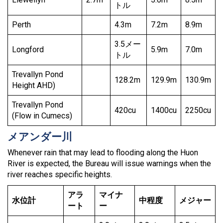
トル
Perth
4.3m
7.2m
8.9m
3.5メー
Longford
5.9m
7.0m
トル
Trevallyn Pond
128.2m
129.9m
130.9m
Height AHD)
Trevallyn Pond
420cu
1400cu
2250cu
(Flow in Cumecs)
メアンダー川
Whenever rain that may lead to flooding along the Huon
River is expected, the Bureau will issue warnings when the
river reaches specific heights.
アラ
マイナ
水位計
中程度
メジャー
ート
ー