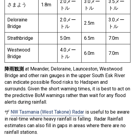
2.0メー
3.0メー
3.5メー
さまよう
1.8m
トル
トル
トル
Deloraine
2.0メー
3.0メー
2.5m
Bridge
トル
トル
Strathbridge
5.0m
6.5m
7.0m
Westwood
4.0メー
6.0m
7.0m
Bridge
トル
降雨観測
at Meander, Deloraine, Launceston, Westwood
Bridge and other rain gauges in the upper South Esk River
can indicate possible flood risks to Hadspen and
surrounds. Given the short warning times, it is best to act on
the predictive BoM warnings rather than wait for any flood
alerts during rainfall.
ザ
NW Tasmania (West Takone) Radar
is useful to be aware
in real-time where heavy rainfall is falling. Radar Rainfall
estimates can also fill in gaps in areas where there are no
rainfall stations.