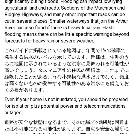
significantly during floods. Flooding can impact low lying
agricultural land and roads. Sections of the Murchison and
Ridgley Highways, and many other important roads can be
cut in several places. Smaller waterways that join the Arthur
River can also flood if there is heavy local rain. Flash
flooding means there can be little specific warnings beyond
forecasts for heavy rain or severe weather.
このガイドに掲載されている地図は、年間で1%の確率で
発生する洪水のレベルを示しています。皆様は、生涯のう
ちに地図に示されているような洪水に見舞われる可能性が
高いでしょう。タスマニア州の住民の皆様は、これまでに
経験したことがあるような小規模な洪水だけでなく、頻度
は高くないものの発生する可能性のある洪水にも備えてお
く必要があります。.
Even if your home is not inundated, you should be prepared
for isolation plus potential power and telecommunications
outages.
道路が安全な状態になるまで、その地域での移動は困難ま
たは不可能になる可能性があります。自宅や安全な場所に