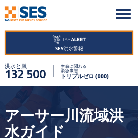
SES洪水警報
洪水と嵐
生命に関わる
132 500
緊急事態
トリプルゼロ (000)
アーサー川流域洪
水ガイド