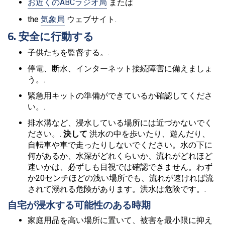
お近くのABCラジオ局
または
the
気象局
ウェブサイト.
6. 安全に行動する
子供たちを監督する。.
停電、断水、インターネット接続障害に備えましょ
う。.
緊急用キットの準備ができているか確認してくださ
い。.
排水溝など、浸水している場所には近づかないでく
ださい。.
決して
洪水の中を歩いたり、遊んだり、
自転車や車で走ったりしないでください。水の下に
何があるか、水深がどれくらいか、流れがどれほど
速いかは、必ずしも目視では確認できません。わず
か20センチほどの浅い場所でも、流れが速ければ流
されて溺れる危険があります。洪水は危険です。.
自宅が浸水する可能性のある時期
家庭用品を高い場所に置いて、被害を最小限に抑え