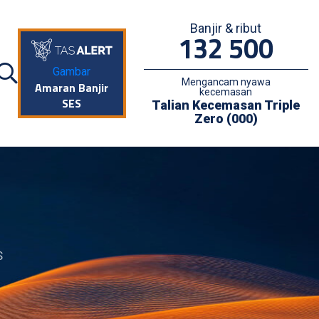
Banjir & ribut
132 500
Gambar
Mengancam nyawa
Amaran Banjir
kecemasan
SES
Talian Kecemasan Triple
Zero (000)
S