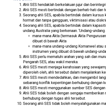
Ahli SES hendaklah berkelakuan jujur dan berintegrit
Ahli SES mesti bertindak dengan berhati-hati dan t
Seorang ahli SES, apabila bertindak dalam kursus
hormat dan tanpa gangguan, viktimisasi atau diskri
Seorang ahli SES, apabila bertindak dalam kapasi
undang Australia yang berkenaan. ‘Undang-undang 
mana-mana Akta (termasuk Akta Pengurusan
dibuat di bawah Akta
mana-mana undang-undang Komanwel atau se
instrumen yang dibuat di bawah undang-unda
Ahli SES perlu mematuhi arahan yang sah dan muna
Pengarah SES, atau wakil mereka.
Ahli SES mesti menjaga kerahsiaan yang sewajarn
diperoleh oleh, ahli tersebut dalam menjalankan ker
Ahli SES mesti mendedahkan, dan mengambil lan
sebarang konflik kepentingan berhubung dengan ke
Ahli SES mesti menggunakan sumber SES dengan c
Ahli SES tidak boleh dengan sengaja memberikan 
berhubung dengan tugas ahli tersebut.
Seorang ahli SES tidak boleh menyalahgunakan mak