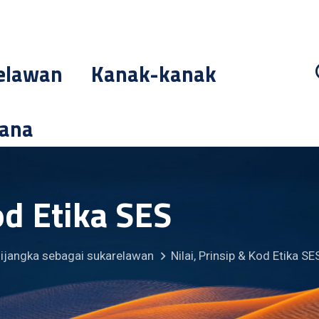
elawan
Kanak-kanak
cana
od Etika SES
dijangka sebagai sukarelawan
Nilai, Prinsip & Kod Etika SE