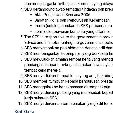
dan menghargai kepelbagaian komuniti yang dilaya
SES bertanggungjawab terhadap tindakan dan prest
Akta Pengurusan Bencana 2006
Jabatan Polis dan Pengurusan Kecemasan
majlis (untuk unit sukarela SES perbandaran)
norma dan piawaian komuniti yang diterima.
The SES is responsive to the government in provi
advice and in implementing the government’s poli
SES menyampaikan perkhidmatan dengan adil dan
SES membangunkan kepimpinan yang berkualiti tin
SES mewujudkan amalan tempat kerja yang mengga
pandangan daripada pekerja dan sukarelawannya m
tempat kerja mereka.
SES menyediakan tempat kerja yang adil, fleksibe
SES memberi tumpuan kepada pengurusan prestasi
SES menggalakkan kesaksamaan di tempat kerja.
SES menyediakan peluang yang munasabah kepada
kerja sukarela SES.
SES menyediakan sistem semakan yang adil terhad
Kod Etika