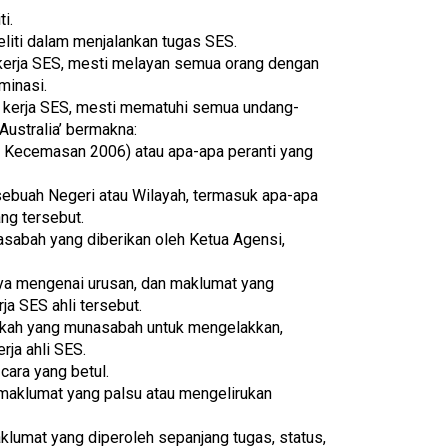
i.
eliti dalam menjalankan tugas SES.
 kerja SES, mesti melayan semua orang dengan
minasi.
ti kerja SES, mesti mematuhi semua undang-
Australia’ bermakna:
 Kecemasan 2006) atau apa-apa peranti yang
buah Negeri atau Wilayah, termasuk apa-apa
ng tersebut.
sabah yang diberikan oleh Ketua Agensi,
ya mengenai urusan, dan maklumat yang
ja SES ahli tersebut.
gkah yang munasabah untuk mengelakkan,
rja ahli SES.
ara yang betul.
maklumat yang palsu atau mengelirukan
lumat yang diperoleh sepanjang tugas, status,