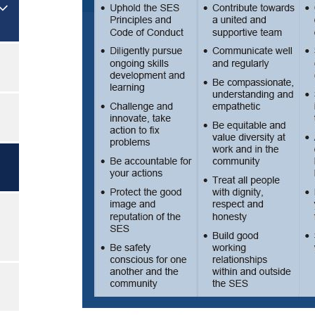

Togol Menu