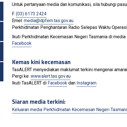
Untuk pertanyaan media dan komunikasi, sila hubungi pa
ogol Menu
F.
(03) 6173 2424
Emel:
media@dpfem.tas.gov.au
Perkhidmatan Penghantaran Radio Selepas Waktu Operas
ogol Menu
Ikuti Perkhidmatan Kecemasan Negeri Tasmania di media 
Facebook
ogol Menu
Kemas kini kecemasan
TasALERT menyediakan maklumat terkini mengenai amaran
Pergi ke:
www.alert.tas.gov.au
Ikuti TasALERT di
Facebook
dan
Instagram
.
Siaran media terkini:
Keluaran media Perkhidmatan Kecemasan Negeri Tasman