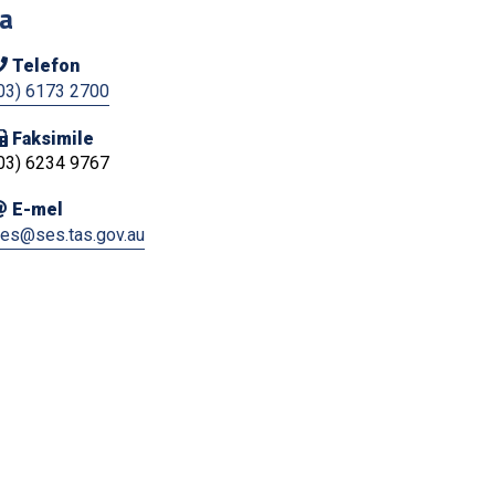
na
Telefon
03) 6173 2700
Faksimile
03) 6234 9767
E-mel
es@ses.tas.gov.au