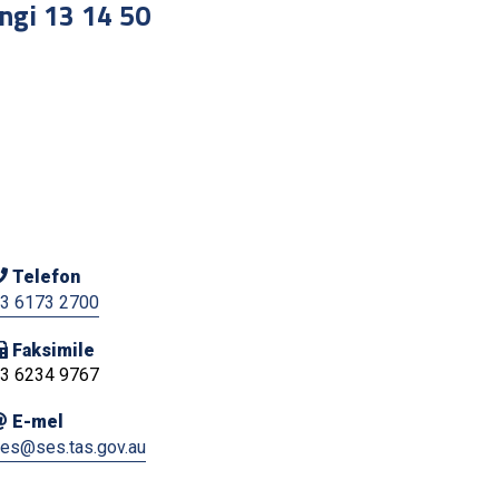
ngi 13 14 50
Telefon
3 6173 2700
Faksimile
3 6234 9767
E-mel
es@ses.tas.gov.au