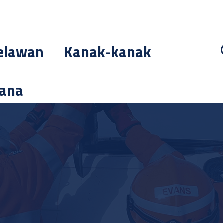
elawan
Kanak-kanak
cana