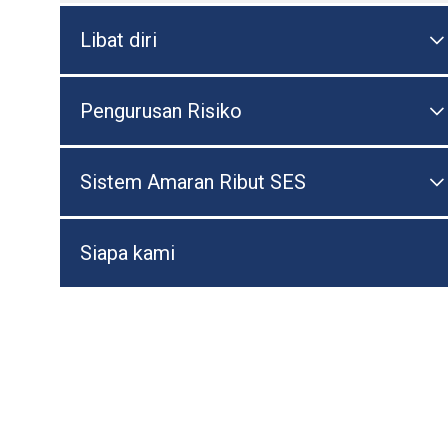
Libat diri

T
Pengurusan Risiko

T
Sistem Amaran Ribut SES

T
Siapa kami