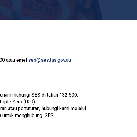
700 atau emel
ses@ses.tas.gov.au
unami hubungi SES di talian 132 500.
iple Zero (000).
n atau pertuturan, hubungi kami melalui
a untuk menghubungi SES.