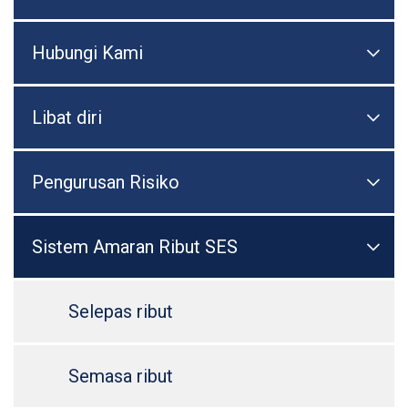
Hubungi Kami

Togo
Libat diri

Togo
Pengurusan Risiko

Togo
Sistem Amaran Ribut SES

Togo
Selepas ribut
Semasa ribut