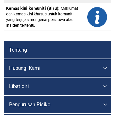
Kemas kini komuniti (Biru):
Maklumat
dan kemas kini khusus untuk komuniti
yang terjejas mengenai peristiwa atau
insiden tertentu.
Tentang
Hubungi Kami

Togo
Libat diri

Togo
Pengurusan Risiko

Togo