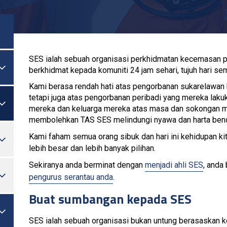
SES ialah sebuah organisasi perkhidmatan kecemasan p

Togol Menu
berkhidmat kepada komuniti 24 jam sehari, tujuh hari se
Kami berasa rendah hati atas pengorbanan sukarelawan
tetapi juga atas pengorbanan peribadi yang mereka lak

Togol Menu
mereka dan keluarga mereka atas masa dan sokongan me
membolehkan TAS SES melindungi nyawa dan harta benda
Kami faham semua orang sibuk dan hari ini kehidupan ki

Togol Menu
lebih besar dan lebih banyak pilihan.
Sekiranya anda berminat dengan
menjadi ahli SES
, anda

Togol Menu
pengurus serantau anda
.
Buat sumbangan kepada SES

Togol Menu
SES ialah sebuah organisasi bukan untung berasaskan 