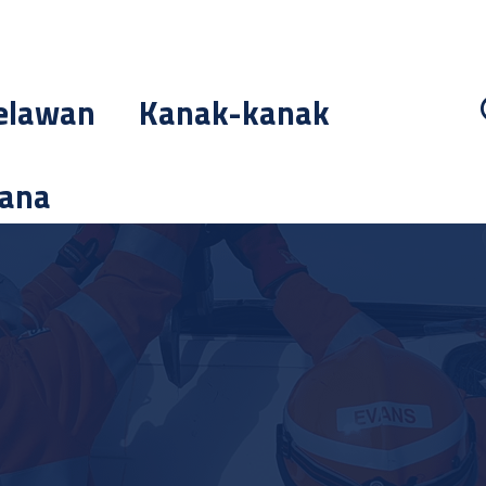
elawan
Kanak-kanak
cana