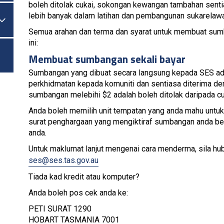
boleh ditolak cukai, sokongan kewangan tambahan sent
lebih banyak dalam latihan dan pembangunan sukarelaw

Togol Menu
Semua arahan dan terma dan syarat untuk membuat sum
ini:
Membuat sumbangan sekali bayar
Sumbangan yang dibuat secara langsung kepada SES ad
perkhidmatan kepada komuniti dan sentiasa diterima d
sumbangan melebihi $2 adalah boleh ditolak daripada cu
Anda boleh memilih unit tempatan yang anda mahu untu
surat penghargaan yang mengiktiraf sumbangan anda ber
anda.
Untuk maklumat lanjut mengenai cara menderma, sila hu
ses@ses.tas.gov.au
Tiada kad kredit atau komputer?
Anda boleh pos cek anda ke:
PETI SURAT 1290
HOBART TASMANIA 7001