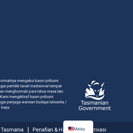
hormatnya mengakui kaum pribumi
ai pemilik tanah tradisional tempat
dan menghormati para tetua masa lalu
 Kami mengiktiraf kaum pribumi
ai penjaga warisan budaya lutruwita /
 kaya.
Malay
 Tasmania
Penafian & Hak Cipta
Privasi