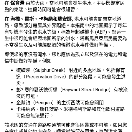
在
保育灣
由於大雨，當地可能會發生洪水，主要影響定居
點的東端。這段時間可能會很短暫。.
在
海橋、霍斯、卡梅納和瑞安娜,
洪水可能會關閉當地道
路，導致部分房屋與外界隔絕。本指南中的地圖顯示了每年
有% 機率發生的洪水等級，稱為年超越機率 (AEP)。您這一
生中很可能會經歷地圖所示的洪水。塔斯馬尼亞居民需要為
不常發生以及可能經歷過的輕微洪水事件做好準備。.
即使您的家沒有淹水，您也應該為孤立以及潛在的電力和電
信中斷做好準備。例如
硫磺溪（Sulphur Creek）附近的多處地區，包括保育
道（Preservation Drive）的部分路段，可能會發生洪
災。
彭? 恩的夏沃德街橋（Hayward Street Bridge）有被淹
沒的可能。
企鹅镇（Penguin）的主街西端可能會關閉
卡梅納路、斯托茨路、米德格利斯路和其他鄉村道路
可能會無法通行。.
該地區的交通在道路暢通前可能會很困難或不可能。如果您
在家中或其他地方安全，通常最好留在原地，直到洪水消