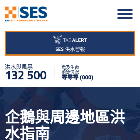
SES 洪水警報
洪水與風暴
危及生命
132 500
緊急情況
零零零 (000)
企鵝與周邊地區洪
水指南