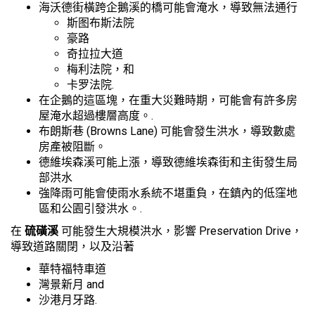
海沃德街橫跨企鵝溪的橋可能會淹水，導致無法通行
斯图布斯法院
豪路
奇拉拉大道
梅利法院，和
卡罗法院.
在企鵝的這區塊，在重大災難時期，可能會有許多房
屋淹水超過樓層高度。.
布朗斯巷 (Browns Lane) 可能會發生洪水，導致數處
房產被阻斷。
德維埃森溪可能上漲，導致德維埃森街和主街發生局
部洪水
強降雨可能會使雨水系統不堪重負，在鎮內的低窪地
區和公園引發洪水。.
在
硫磺溪
可能發生大規模洪水，影響 Preservation Drive，
導致道路關閉，以及沿著
華特福特車道
灣景新月 and
沙港月牙路.