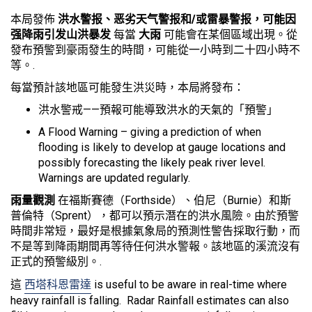
本局發佈
洪水警报、恶劣天气警报和/或雷暴警报，可能因
强降雨引发山洪暴发
每當
大雨
可能會在某個區域出現。從
發布預警到豪雨發生的時間，可能從一小時到二十四小時不
等。.
每當預計該地區可能發生洪災時，本局將發布：
洪水警戒——預報可能導致洪水的天氣的「預警」
A Flood Warning – giving a prediction of when
flooding is likely to develop at gauge locations and
possibly forecasting the likely peak river level.
Warnings are updated regularly.
雨量觀測
在福斯賽德（Forthside）、伯尼（Burnie）和斯
普倫特（Sprent），都可以預示潛在的洪水風險。由於預警
時間非常短，最好是根據氣象局的預測性警告採取行動，而
不是等到降雨期間再等待任何洪水警報。該地區的溪流沒有
正式的預警級別。.
這
西塔科恩雷達
is useful to be aware in real-time where
heavy rainfall is falling. Radar Rainfall estimates can also