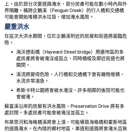
上。由於部分次要道路淹水，部分房產可能在數小時內與外
界隔離。橫跨企鵝溪（Penguin Creek）的行人橋和交通橋
可能會開始堆積洪水垃圾，增加淹水風險。.
嚴重洪水
在這次大洪水期間，位於企鵝溪附近的房屋和街道將面臨危
險。.
海沃德街橋（Hayward Street bridge）周邊地區的多
處房產將會被淹沒或孤立，同時橋樑及鄰近街道也將
關閉。.
溪流將變得危險，人行橋和交通橋下會有雜物堆積，
水流非常湍急。.
希斯卡特公園將會被水淹沒，許多相鄰的後院可能也
會被淹。.
蘇富溪沿岸的房屋有洪水風險，Preservation Drive 將有多
處封閉。多處房產可能會被淹沒並孤立。.
布萊思河和海格橋溪將會上漲，可能導致海格橋和霍斯地區
的道路淹水。在內陸的鄉村地區，車道和道路將會淹水且無