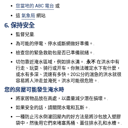
您當地的 ABC 電台
或
這
氣象局
網站.
6. 保持安全
監督兒童.
為可能的停電、停水或斷網做好準備。.
檢查您的緊急救助包是否已準備就緒。.
切勿靠近淹水區域，例如排水溝。.
永不
在洪水中有
行走、玩耍、骑行或开车。你無法確定水下有什麼，
或水有多深、流速有多快。20公分的湍急的洪水就很
容易將人沖走並淹死。洪水可能很危險。.
您的房屋可能發生淹水時
將家居物品放在高處，以盡量減少潛在損壞。.
如果安全的話，請關閉水電和瓦斯。.
一種防止污水倒灌回屋內的好方法是將沙包放入塑膠
袋中，然後用它們來堵塞馬桶、蓋住排水孔和水槽。.