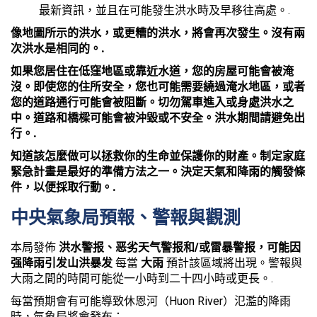
最新資訊，並且在可能發生洪水時及早移往高處。.
像地圖所示的洪水，或更糟的洪水，將會再次發生。沒有兩
次洪水是相同的。.
如果您居住在低窪地區或靠近水道，您的房屋可能會被淹
沒。即使您的住所安全，您也可能需要繞過淹水地區，或者
您的道路通行可能會被阻斷。切勿駕車進入或身處洪水之
中。道路和橋樑可能會被沖毀或不安全。洪水期間請避免出
行。.
知道該怎麼做可以拯救你的生命並保護你的財產。制定家庭
緊急計畫是最好的準備方法之一。決定天氣和降雨的觸發條
件，以便採取行動。.
中央氣象局預報、警報與觀測
本局發佈
洪水警报、恶劣天气警报和/或雷暴警报，可能因
强降雨引发山洪暴发
每當
大雨
預計該區域將出現。警報與
大雨之間的時間可能從一小時到二十四小時或更長。.
每當預期會有可能導致休恩河（Huon River）氾濫的降雨
時，氣象局將會發布：