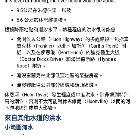
this level of flooding, the river height would be about:
9.5公尺在朱德伯里，以及
5.6 公尺於休恩維爾橋。.
根據降雨地點和潮汐水平，這種程度的洪水很可能會
關閉侯恩公路（Huon Highway）的多處路段，包括富
蘭克林（Franklin）以北、加斯角（Garths Point）附
近，以及在侯恩港（Port Huon）的迪克醫生大道
（Doctor Dicks Drive）和海恩德斯路（Hyndes
Road）附近。.
淹沒富蘭克林北部低窪地區的某些房產。.
淹沒賽艇場公園部分區域和碼頭區域。.
休恩河（Huon River）發生輕度或中度洪水，除非遇到特別
高的潮汐，否則不太可能對休恩維爾（Huonville）以南的河
下游地區造成重大影響。.
來自其他水道的洪水
小範圍淹水