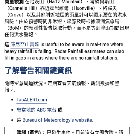
雨量觀測
在哈茨山（Hartz Mountain）、考納爾斯山
（Cannells Hill）靠近霍恩維爾（Huonville）、格羅夫
（Grove）以及其他附近地區的雨量計可以顯示潛在的洪水
風險。由於預警時間非常短，您應及時根據澳洲氣象局
（BoM）的預測性警告採取行動，而不是等到降雨期間出現
任何洪水警報。.
這
庫尼亞山雷達
is useful to be aware in real-time where
heavy rainfall is falling. Radar Rainfall estimates can also
fill in gaps in areas where there are no rainfall stations.
了解警告和關鍵資訊
隨時留意周遭狀況。定期查看天氣預報、觀測數據和警
報。.
TasALERT.com
您當地的 ABC 電台
或
這
Bureau of Meteorology’s website
.
建議 (黃色)：
已發生事件。目前沒有立即危險。請