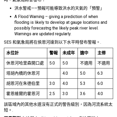
洪水警戒——預報可能導致洪水的天氣的「預警」
A Flood Warning – giving a prediction of when
flooding is likely to develop at gauge locations and
possibly forecastng the likely peak river level.
Warnings are updated regularly.
SES 和氣象局將在侯恩河達到以下水平時發布警報。.
水位計
警報
未成年
適中
主修
休恩河哈里森開口處
5.0
5.0
不適用
不適用
塔胡內橋的休恩河
4.0
5.0
6.3
胡恩河在朱德伯里
3.0
4.0
5.3
6.0
霍恩維爾的霍恩河
2.5
3.0
3.6
4.0
該區域內的其他水道沒有正式的警告級別，因為河流系統太
短。.