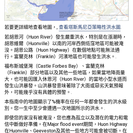
若要更詳細地查看地圖，,
查看塔斯馬尼亞策略性洪水圖
.
若胡恩河（Huon River）發生嚴重洪水，特別是在漲潮時，
胡恩維爾（Huonville）以南的河岸西側低窪地區可能被淹
沒。胡恩公路（Huon Highway）在數個地點可能無法通
行。富蘭克林（Franklin）河濱地區也可能發生洪水。.
福布斯城堡灣（Castle Forbes Bay）、富蘭克林
（Franklin）部分地區以及其他一些地區，如果當地降雨量
大，也可能因匯入休恩河（Huon River）的當地小型水道而
發生山洪暴發。山洪暴發意味著除了大雨或惡劣天氣預報
外，可能幾乎沒有具體的預警。.
本指南中的地圖顯示了%機率在任何一年都會發生的洪水級
別。您一生中至少會遭遇一次地圖所示的洪水。.
即使您的家沒有被淹沒，您也應為孤立以及潛在的電力和電
信中斷做好準備。在Major flood event期間，Huon Highway
在Huonville、Geeveston及其他一些地方可能會被切斷。在