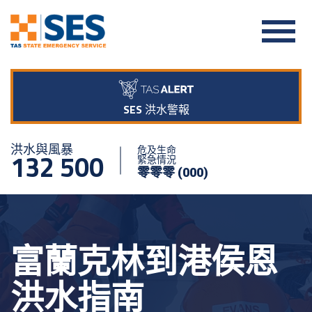
SES 洪水警報
洪水與風暴
危及生命
132 500
緊急情況
零零零 (000)
富蘭克林到港侯恩
洪水指南