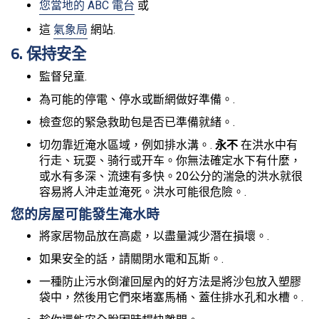
您當地的 ABC 電台
或
這
氣象局
網站.
6. 保持安全
監督兒童.
為可能的停電、停水或斷網做好準備。.
檢查您的緊急救助包是否已準備就緒。.
切勿靠近淹水區域，例如排水溝。.
永不
在洪水中有
行走、玩耍、骑行或开车。你無法確定水下有什麼，
或水有多深、流速有多快。20公分的湍急的洪水就很
容易將人沖走並淹死。洪水可能很危險。.
您的房屋可能發生淹水時
將家居物品放在高處，以盡量減少潛在損壞。.
如果安全的話，請關閉水電和瓦斯。.
一種防止污水倒灌回屋內的好方法是將沙包放入塑膠
袋中，然後用它們來堵塞馬桶、蓋住排水孔和水槽。.