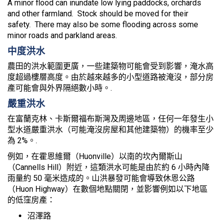
A minor flood can inundate low lying paddocks, orchards
and other farmland. Stock should be moved for their
safety. There may also be some flooding across some
minor roads and parkland areas.
中度洪水
農田的洪水範圍更廣，一些建築物可能會受到影響，淹水高
度超過樓層高度。由於越來越多的小型道路被淹沒，部分房
產可能會與外界隔絕數小時。.
嚴重洪水
在富蘭克林、卡斯爾福布斯灣及周邊地區，任何一年發生小
型水道嚴重洪水（可能淹沒房屋和其他建築物）的機率至少
為 2%。.
例如，在霍恩維爾（Huonville）以南的坎內爾斯山
（Cannells Hill）附近，這類洪水可能是由於約 6 小時內降
雨量約 50 毫米造成的。山洪暴發可能會導致休恩公路
（Huon Highway）在數個地點關閉，並影響例如以下地區
的低窪房產：
沼澤路