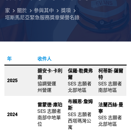
家
關於
參與其中
獎項
塔斯馬尼亞緊急服務獎章榮譽名錄
年
收件人
碧安卡·卡利
保羅·勒費弗
柯蒂斯·薩爾
南
爾
特
2025
協調營運
SES 志願者
SES 志願者
州營運
北部地區
南部地區
布賴恩·詹姆
雷蒙德·庫珀
法蘭西絲·曼
斯
SES 志願者
寧
2024
SES 志願者
南部中地單
SES 志願者
西塔瑪灣公
位
北部地區
寓