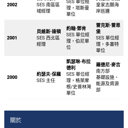
SES 單位經
2002
SES 南區區
皇家志願海
理，塔斯曼
域經理
岸巡邏
單位
雷克斯·雷恩
約翰·鄧肯
貝維斯·達頓
堡
SES 單位經
2001
SES 西北區
SES 單位經
理，伯尼單
經理
理，多塞特
位
單位
凱瑟琳·布拉
羅德尼·麥吉
德利
南方部
約瑟夫·保羅
SES 單位經
2000
基礎設施、
SES 主任
理，格萊摩
能源及資源
根/史普林灣
部
單位
關於