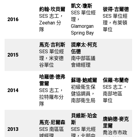
凱文·瓊斯
約翰·坎貝爾
彼得·吉爾德
SES 單位經
SES 志工，
SES 單位經
2016
理，
Zeehan 分
理，布萊頓
Glamorgan
隊
單位
Spring Bay
馬克·吉利斯
提摩太·柯克
SES 單位經
伍德
2015
理，米安德
南中部區議
谷單位
會總經理
哈羅德·德弗
蘇珊·鮑威爾
保羅·布蘭奇
雷爾
初級衛生保
SES 志工，
2014
SES 志工，
健協調員，
南部地區
拉特羅布分
南部衛生局
單位
隊
貝維斯·珀金
唐納德·麥克
馬克·尼爾森
斯
里爾
2013
SES 南區區
SES 單元經
喬治市市政
域經理
理，北部中