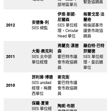
緊急協調員
部地區單元
伊恩·斯諾·
格雷戈里·法
尼爾森
蘭奇
安德鲁·利
2012
SES 單位經
格倫諾基市
SES 總監
理，Circular
議會市政協
Head 單位
調員
弗蘭克·漢德
羅伯特·巴特
大衛·奧克利
森
菲爾德
2011
SES 北中部
霍巴特市議
SES 單位經
單位經理
會市政協調
理，皇后鎮
員
單位
菲利普·博德
麥克街
SES unidad
霍巴特市議
2010
經理，梅爾
會市政協調
西單位
員
保羅·夏普
陶妮·布朗
SES 單位經