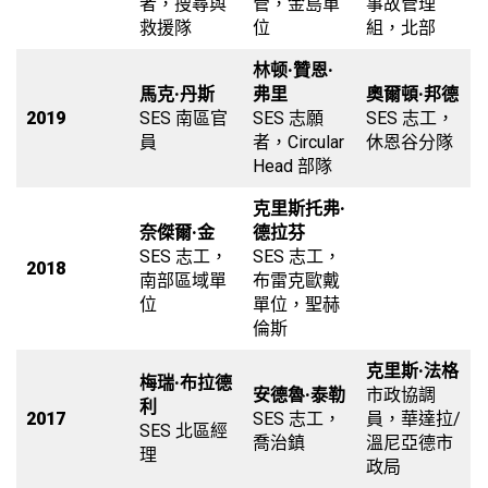
者，搜尋與
管，金島單
事故管理
救援隊
位
組，北部
林顿·贊恩·
馬克·丹斯
弗里
奧爾頓·邦德
2019
SES 南區官
SES 志願
SES 志工，
員
者，Circular
休恩谷分隊
Head 部隊
克里斯托弗·
奈傑爾·金
德拉芬
SES 志工，
SES 志工，
2018
南部區域單
布雷克歐戴
位
單位，聖赫
倫斯
克里斯·法格
梅瑞·布拉德
安德魯·泰勒
市政協調
利
2017
SES 志工，
員，華達拉/
SES 北區經
喬治鎮
溫尼亞德市
理
政局