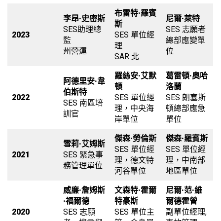
布雷特·羅賓
李昂·史密斯
尼爾·萊特
斯
SES助理總
SES 志願者
2023
SES 單位經
監
總部應變單
理
州營運
位
SAR 北
羅絲安·艾默
葛雷頓·奧哈
阿德里安·韋
頓
洛蘭
伯斯特
2022
SES 單位經
SES 朗塞斯
SES 南區培
理，中央海
頓總部應急
訓官
岸單位
單位
傑森·勞倫斯
傑森·羅賓斯
雪莉·艾姆斯
SES 單位經
SES 單位經
2021
SES 緊急事
理，德文特
理，中南部
務管理單位
河谷單位
地區單位
威廉·詹姆斯
文森特·霍爾
尼爾·范·維
·福爾德
特豪斯
爾德霍曾
2020
SES 志願
SES 單位主
副單位經理,