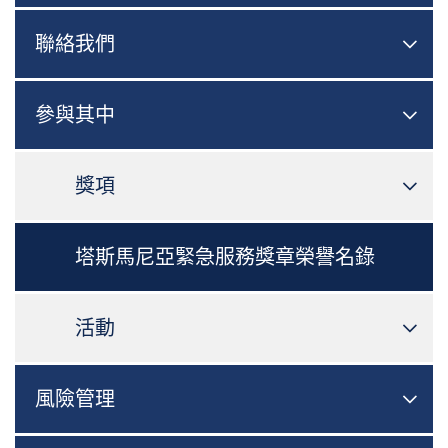
聯絡我們

切換
參與其中

切換
獎項

切換
塔斯馬尼亞緊急服務獎章榮譽名錄
活動

切換
風險管理

切換