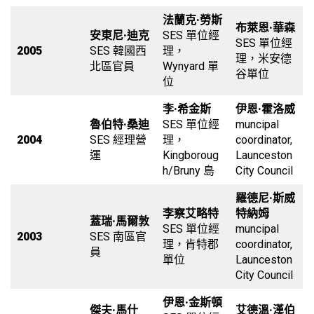
法蘭克·勞斯
布萊恩·華森
安東尼·迪克
SES 單位經
SES 單位經
2005
SES 韓國西
理，
理，米安德
北區官員
Wynyard 單
谷單位
位
李·希金斯
伊恩·霍洛威
魯伯特·桑迪
SES 單位經
muncipal
2004
SES 經理營
理，
coordinator,
運
Kingboroug
Launceston
h/Bruny 島
City Council
羅德尼·斯威
李察艾略特
特納姆
蓋瑞·馬爾敦
SES 單位經
muncipal
2003
SES 南區官
理，肯特郡
coordinator,
員
單位
Launceston
City Council
伊恩·金斯頓
傑夫·馬什
艾德溫·漢伯