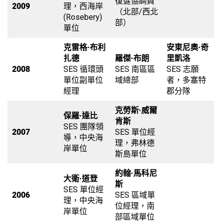
復健協調員
2009
理，西海岸
（北部/西北
(Rosebery)
部）
單位
克雷格·布利
安東尼奧·奇
扎德
羅傑·布朗
里凱洛
2008
SES 循環頭
SES 南區區
SES 志願
單位副單位
域總部
者，多塞特
經理
郡分隊
克勞斯·威爾
保羅·達比
肯斯
SES 團隊領
2007
SES 單位經
導，中央海
理，弗林德
岸單位
斯島單位
約翰·馬科尼
大衛·道登
斯
SES 單位經
2006
SES 區域單
理，中央海
位經理，南
岸單位
部區域單位