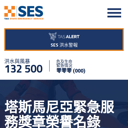
SES 洪水警報
洪水與風暴
危及生命
132 500
緊急情況
零零零 (000)
塔斯馬尼亞緊急服
務獎章榮譽名錄