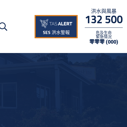
洪水與風暴
132 500
SES 洪水警報
危及生命
緊急情況
零零零 (000)