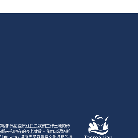
認塔斯馬尼亞原住民是我們工作土地的傳
向過去和現在的長老致敬。我們承認塔斯
utruwita / 塔斯馬尼亞豐富文化遺產的持