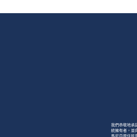
我們恭敬地承
統擁有者，並
馬尼亞原住民是l