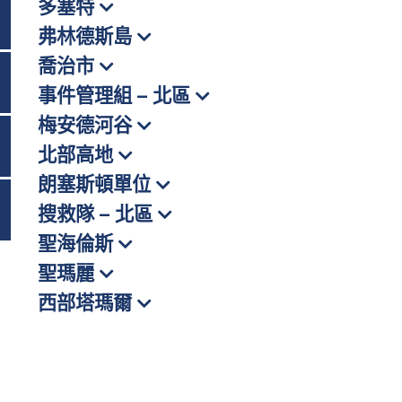
多塞特
切換選單
弗林德斯島
喬治市
切換選單
事件管理組 – 北區
梅安德河谷
切換選單
北部高地
朗塞斯頓單位
搜救隊 – 北區
聖海倫斯
聖瑪麗
西部塔瑪爾