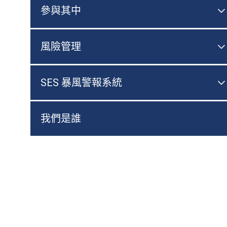
參與其中

風險管理

SES 暴風警報系統

我們是誰