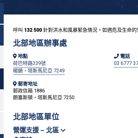
呼叫
132 500
針對洪水和風暴緊急情況。如遇危及生命的
切換選單
北部地區辦事處
地點
電話
荷巴特路339號
03 6777 3
楊鎮，塔斯馬尼亞 7249
郵寄地址
郵政信箱 1886
朗塞斯頓，塔斯馬尼亞 7250
北部地區單位
營運支援 – 北區