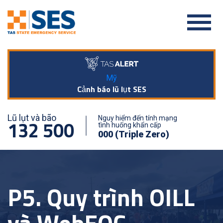
Mỹ
Cảnh báo lũ lụt SES
Lũ lụt và bão
Nguy hiểm đến tính mạng
132 500
tình huống khẩn cấp
000 (Triple Zero)
P5. Quy trình OILL