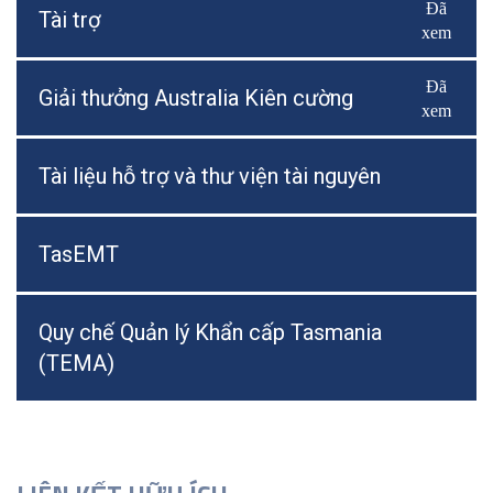
Đã
Bật/Tắ
Tài trợ
xem
Đã
Bật/Tắ
Giải thưởng Australia Kiên cường
xem
Tài liệu hỗ trợ và thư viện tài nguyên
TasEMT
Quy chế Quản lý Khẩn cấp Tasmania
(TEMA)