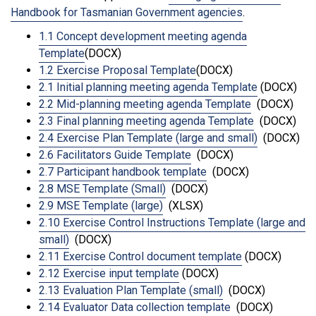
Handbook for Tasmanian Government agencies
.
1.1 Concept development meeting agenda
Template
(DOCX)
1.2 Exercise Proposal Template
(DOCX)
2.1 Initial planning meeting agenda Template
(DOCX)
2.2 Mid-planning meeting agenda Template
(DOCX)
2.3 Final planning meeting agenda Template
(DOCX)
2.4 Exercise Plan Template (large and small)
(DOCX)
2.6 Facilitators Guide Template
(DOCX)
2.7 Participant handbook template
(DOCX)
2.8 MSE Template (Small)
(DOCX)
2.9 MSE Template (large)
(XLSX)
2.10 Exercise Control Instructions Template (large and
small)
(DOCX)
2.11 Exercise Control document template
(DOCX)
2.12 Exercise input template
(DOCX)
2.13 Evaluation Plan Template (small)
(DOCX)
2.14 Evaluator Data collection template
(DOCX)