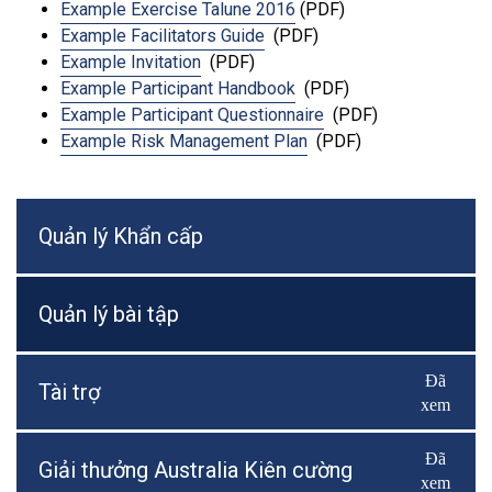
Example Exercise Talune 2016
(PDF)
Example Facilitators Guide
(PDF)
Example Invitation
(PDF)
Example Participant Handbook
(PDF)
Example Participant Questionnaire
(PDF)
Example Risk Management Plan
(PDF)
Quản lý Khẩn cấp
Quản lý bài tập
Đã
Bật/Tắ
Tài trợ
xem
Đã
Bật/Tắ
Giải thưởng Australia Kiên cường
xem