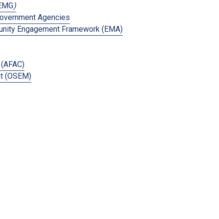
MEMG
)
Government Agencies
mmunity Engagement Framework (EMA)
 (AFAC)
nt (OSEM)