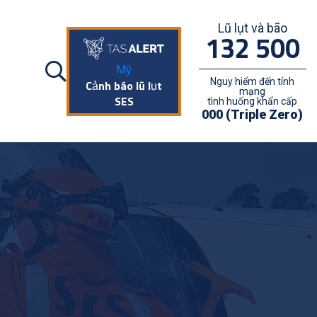
Lũ lụt và bão
132 500
Mỹ
Nguy hiểm đến tính
Cảnh báo lũ lụt
mạng
SES
tình huống khẩn cấp
000 (Triple Zero)