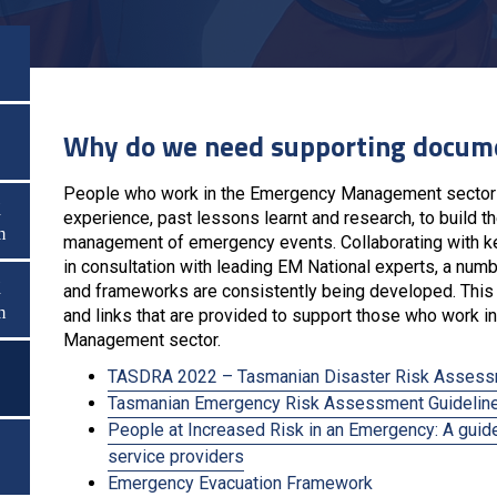
Why do we need supporting docume
People who work in the Emergency Management sector s
ã
ật/Tắt Menu
experience, past lessons learnt and research, to build th
m
management of emergency events. Collaborating with k
in consultation with leading EM National experts, a num
ã
ật/Tắt Menu
and frameworks are consistently being developed. This 
m
and links that are provided to support those who work in
Management sector.
TASDRA 2022 – Tasmanian Disaster Risk Asses
Tasmanian Emergency Risk Assessment Guidelin
People at Increased Risk in an Emergency: A gui
service providers
Emergency Evacuation Framework