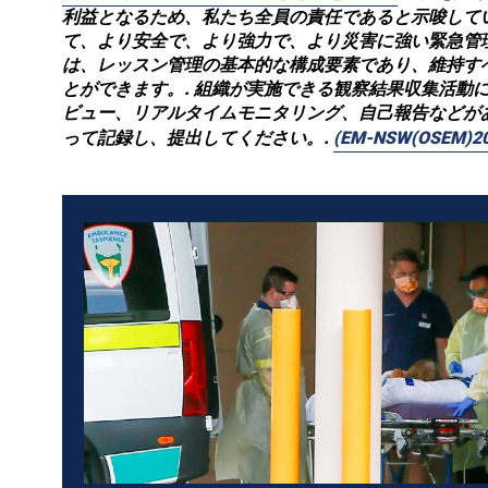
利益となるため、私たち全員の責任であると示唆して
て、より安全で、より強力で、より災害に強い緊急管
は、レッスン管理の基本的な構成要素であり、維持す
とができます。.
組織が実施できる観察結果収集活動
ビュー、リアルタイムモニタリング、自己報告などがあ
って記録し、提出してください。.
(EM-NSW(OSEM)201