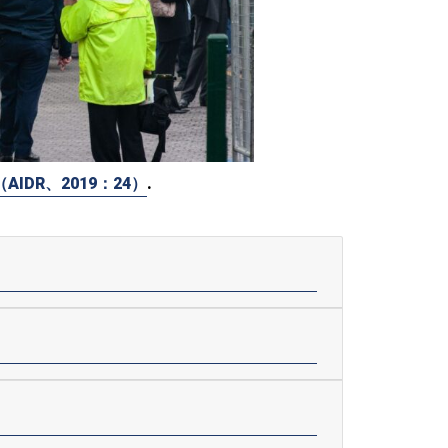
（AIDR、2019：24）
.