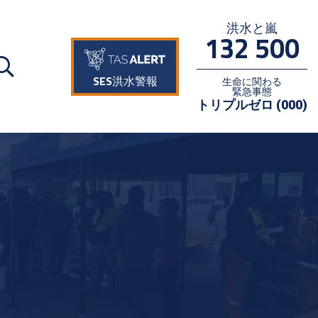
洪水と嵐
132 500
SES洪水警報
生命に関わる
緊急事態
トリプルゼロ (000)