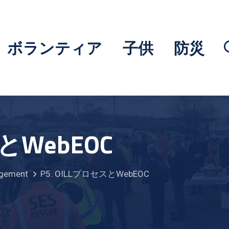
ボランティア
子供
防災
スとWebEOC
agement
P5. OILLプロセスとWebEOC