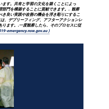
います。共有と学習の文化を築くことによっ
理部門を構築することに貢献できます。.
観察
べき良い実践や改善の機会を浮き彫りにするこ
には、デブリーフィング、アフターアクションレ
ります。.
一度観察したら、そのプロセスに従
9-emergency.nsw.gov.au )