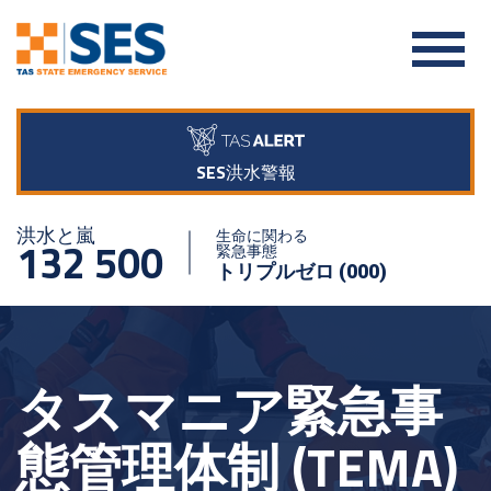
SES洪水警報
洪水と嵐
生命に関わる
132 500
緊急事態
トリプルゼロ (000)
タスマニア緊急事
態管理体制 (TEMA)