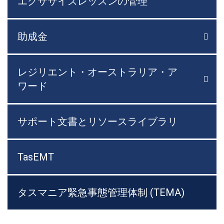
エクササイズレッスンの管理
助成金

メニ
レジリエント・オーストラリア・ア

メニ
ワード
サポート文書とリソースライブラリ
TasEMT
タスマニア緊急事態管理体制 (TEMA)