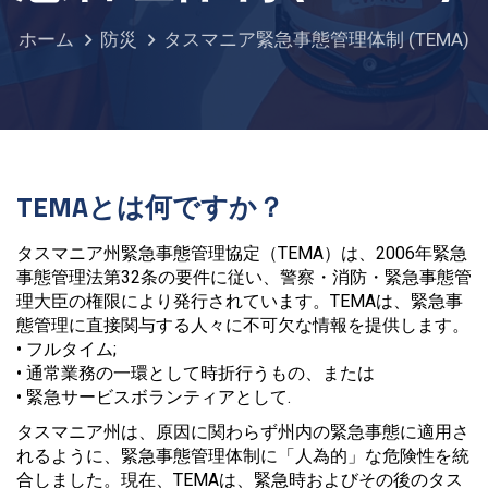
ホーム
防災
タスマニア緊急事態管理体制 (TEMA)
TEMAとは何ですか？
タスマニア州緊急事態管理協定（TEMA）は、2006年緊急
事態管理法第32条の要件に従い、警察・消防・緊急事態管
理大臣の権限により発行されています。TEMAは、緊急事
態管理に直接関与する人々に不可欠な情報を提供します。
• フルタイム;
• 通常業務の一環として時折行うもの、または
• 緊急サービスボランティアとして.
タスマニア州は、原因に関わらず州内の緊急事態に適用さ
れるように、緊急事態管理体制に「人為的」な危険性を統
合しました。現在、TEMAは、緊急時およびその後のタス