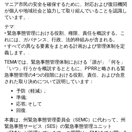
マニア市民の安全を確保するために、対応および復旧機関
が個人や地域社会と協力して取り組んでいることを認識し
ています。.
テマ:
• 緊急事態管理における役割、権限、責任を概説する。こ
れには、ガバナンス、行政、法的枠組みが含まれる。
• すべての異なる要素をまとめる計画および管理体制を定
義します。.
TEMAでは、緊急事態管理体制における「誰が」「何を」
「いつ」行うかを概説するとともに、PPRRと略される緊
急事態管理の4つの段階における役割、責任、および合意
された取り決めについて説明しています：
予防（軽減）;
準備;
応答; そして
回復.
本書は、州緊急事態管理委員会（SEMC）に代わって、州
緊急事態サービス（SES）の緊急事態管理ユニット