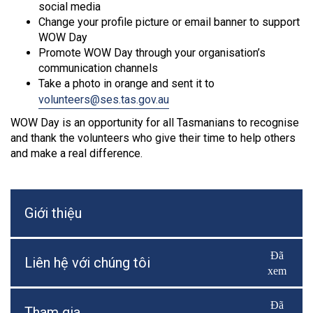
social media
Change your profile picture or email banner to support
WOW Day
Promote WOW Day through your organisation’s
communication channels
Take a photo in orange and sent it to
volunteers@ses.tas.gov.au
WOW Day is an opportunity for all Tasmanians to recognise
and thank the volunteers who give their time to help others
and make a real difference.
Giới thiệu
Đã
Bật/Tắ
Liên hệ với chúng tôi
xem
Đã
Bật/Tắ
Tham gia