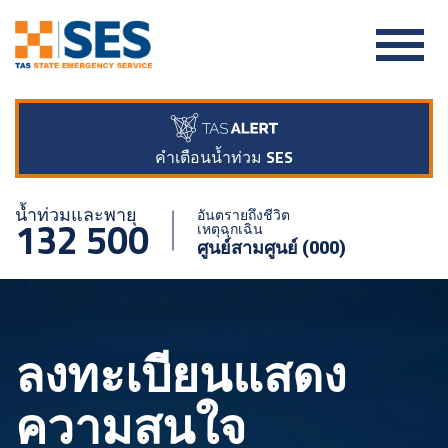
คำเตือนน้ำท่วม SES
น้ำท่วมและพายุ
อันตรายถึงชีวิต
132 500
เหตุฉุกเฉิน
ศูนย์สามศูนย์ (000)
ลงทะเบียนแสดง
ความสนใจ