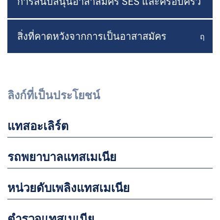
การสนับสนุนอาสาสมัคร SES และครอบครัว
สิ่งที่คาดหวังจากการเป็นอาสาสมัคร
ฤ
สลับเ
ลิงก์ที่เป็นประโยชน์
แทสอะเลิร์ต
รถพยาบาลแทสเมเนีย
หน่วยดับเพลิงแทสเมเนีย
ตำรวจแทสเมเนีย