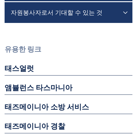
자원봉사자로서 기대할 수 있는 것

메뉴
유용한 링크
태스얼럿
앰뷸런스 타스마니아
태즈메이니아 소방 서비스
태즈메이니아 경찰