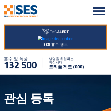
SES 홍수 경보
홍수 및 폭풍
생명을 위협하는
132 500
비상사태
트리플 제로 (000)
관심 등록