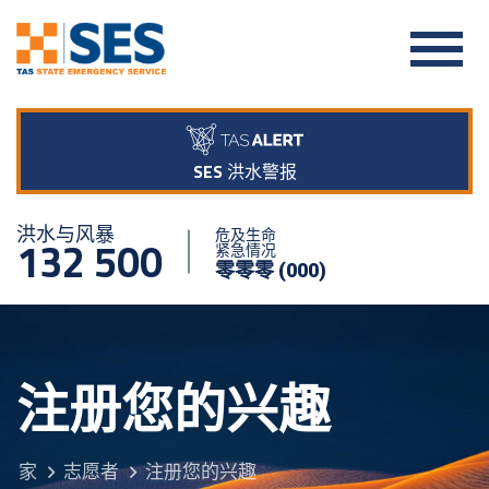
SES 洪水警报
洪水与风暴
危及生命
132 500
紧急情况
零零零 (000)
注册您的兴趣
家
志愿者
注册您的兴趣