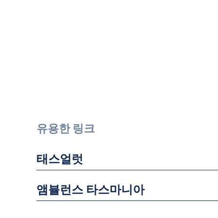
유용한 링크
태스얼럿
앰뷸런스 타스마니아