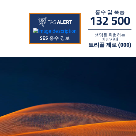
홍수 및 폭풍
132 500
생명을 위협하는
SES 홍수 경보
비상사태
트리플 제로 (000)