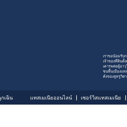
เราขอน้อมรับก
เจ้าของที่ดินด
เคารพต่อผู้อาวุ
ชนพื้นเมืองแทส
คั่งของลูทรูวิต
ุกเฉิน
แทสเมเนียออนไลน์
เซอร์วิสแทสเมเนีย