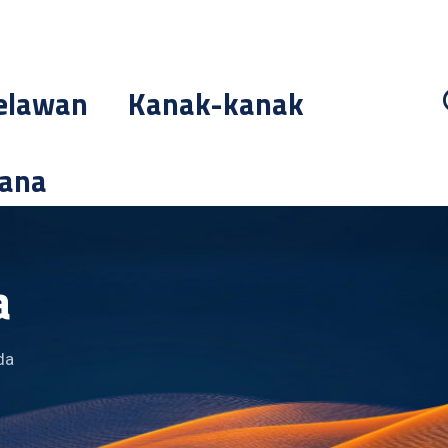
elawan
Kanak-kanak
cana
a
da