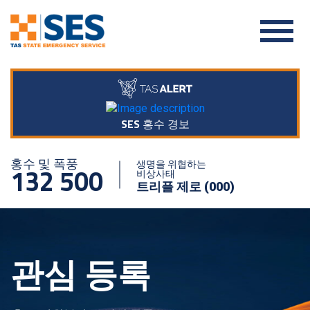
SES 홍수 경보
홍수 및 폭풍
생명을 위협하는
132 500
비상사태
트리플 제로 (000)
관심 등록