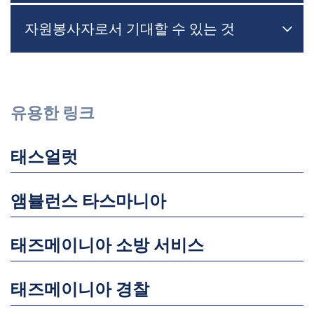
자원봉사자로서 기대할 수 있는 것

메뉴
유용한 링크
태스얼럿
앰뷸런스 타스마니아
태즈메이니아 소방 서비스
태즈메이니아 경찰