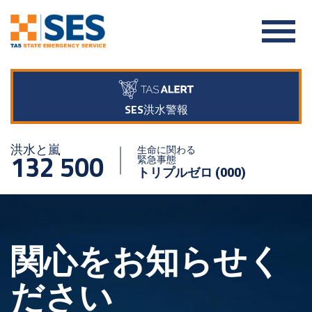
SES洪水警報
洪水と嵐
生命に関わる
132 500
緊急事態
トリプルゼロ (000)
関心をお知らせく
ださい