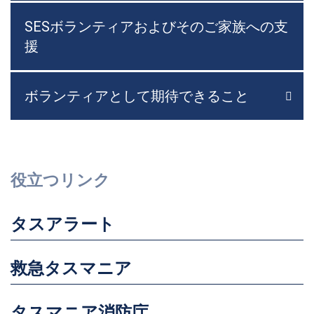
SESボランティアおよびそのご家族への支
援
ボランティアとして期待できること

メニ
役立つリンク
タスアラート
救急タスマニア
タスマニア消防庁