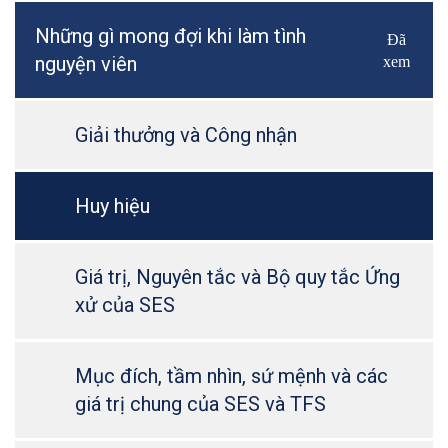
Những gì mong đợi khi làm tình
Đã
Bật/Tắ
nguyện viên
xem
Giải thưởng và Công nhận
Huy hiệu
Giá trị, Nguyên tắc và Bộ quy tắc Ứng
xử của SES
Mục đích, tầm nhìn, sứ mệnh và các
giá trị chung của SES và TFS