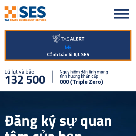
Mỹ
Cảnh báo lũ lụt SES
Lũ lụt và bão
Nguy hiểm đến tính mạng
132 500
tình huống khẩn cấp
000 (Triple Zero)
Đăng ký sự quan