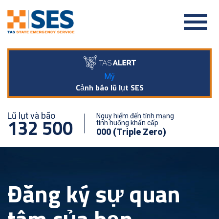
Mỹ
Cảnh báo lũ lụt SES
Lũ lụt và bão
Nguy hiểm đến tính mạng
132 500
tình huống khẩn cấp
000 (Triple Zero)
Đăng ký sự quan