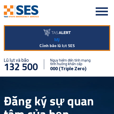
Mỹ
Cảnh báo lũ lụt SES
Lũ lụt và bão
Nguy hiểm đến tính mạng
132 500
tình huống khẩn cấp
000 (Triple Zero)
Đăng ký sự quan