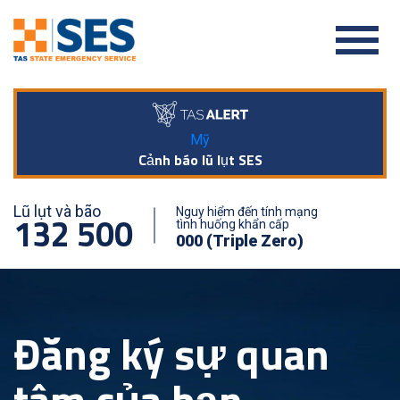
Mỹ
Cảnh báo lũ lụt SES
Lũ lụt và bão
Nguy hiểm đến tính mạng
132 500
tình huống khẩn cấp
000 (Triple Zero)
Đăng ký sự quan