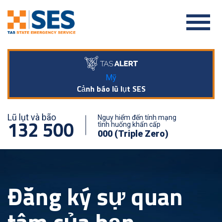
Mỹ
Cảnh báo lũ lụt SES
Lũ lụt và bão
Nguy hiểm đến tính mạng
132 500
tình huống khẩn cấp
000 (Triple Zero)
Đăng ký sự quan